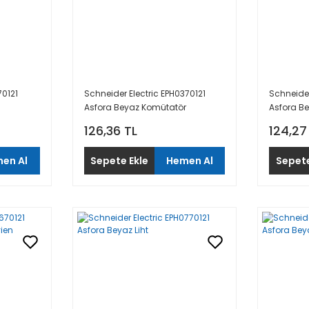
70121
Schneider Electric EPH0370121
Schneider
Asfora Beyaz Komütatör
Asfora B
126,36 TL
124,27
en Al
Sepete Ekle
Hemen Al
Sepete