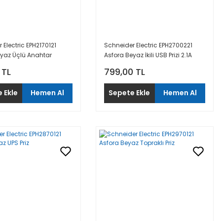
 Electric EPH2170121
Schneider Electric EPH2700221
eyaz Üçlü Anahtar
Asfora Beyaz İkili USB Prizi 2.1A
Type A
 TL
799,00 TL
 Ekle
Hemen Al
Sepete Ekle
Hemen Al