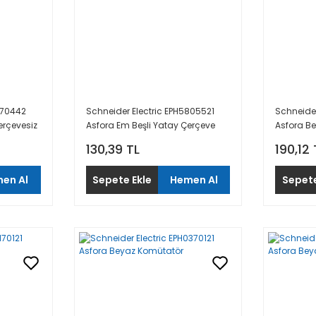
870442
Schneider Electric EPH5805521
Schneider
Çerçevesiz
Asfora Em Beşli Yatay Çerçeve
Asfora B
UPS Priz Ç
130,39 TL
190,12 
en Al
Sepete Ekle
Hemen Al
Sepete