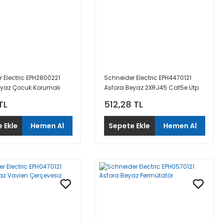
 Electric EPH2800221
Schneider Electric EPH4470121
eyaz Çocuk Korumalı
Asfora Beyaz 2XRJ45 Cat5e Utp
erçeveli
Priz Çerçevesiz
TL
512,28 TL
 Ekle
Hemen Al
Sepete Ekle
Hemen Al