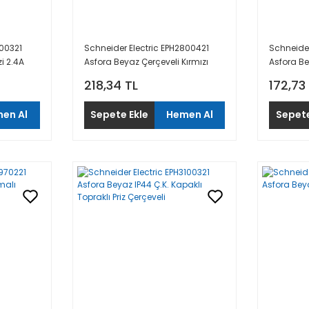
700321
Schneider Electric EPH2800421
Schneider
zi 2.4A
Asfora Beyaz Çerçeveli Kırmızı
Asfora Be
Gövde UPS Priz
218,34 TL
172,73
en Al
Sepete Ekle
Hemen Al
Sepete