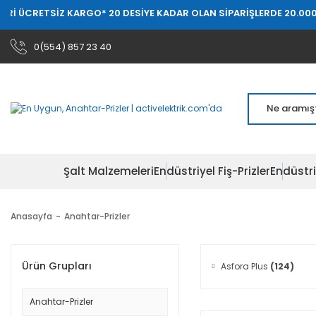
RETSİZ KARGO
* 20 DESİYE KADAR OLAN SİPARİŞLERDE 20.000 TL ÜZE
0(554) 857 23 40
Şalt Malzemeleri
Endüstriyel Fiş-Prizler
Endüstri
Anasayfa
Anahtar-Prizler
Ürün Grupları
Asfora Plus
(124)
Anahtar-Prizler