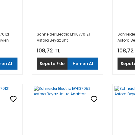
70121
Schneider Electric EPH0770121
Schneider
avien
Asfora Beyaz Liht
Asfora Bey
108,72 TL
108,72
en Al
Sepete Ekle
Hemen Al
Sepete