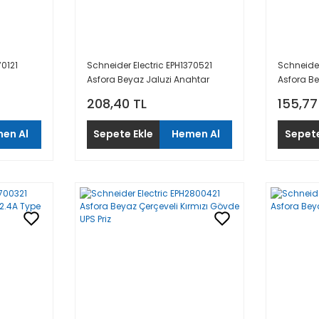
70121
Schneider Electric EPH1370521
Schneider
Asfora Beyaz Jaluzi Anahtar
Asfora B
208,40 TL
155,77
en Al
Sepete Ekle
Hemen Al
Sepete