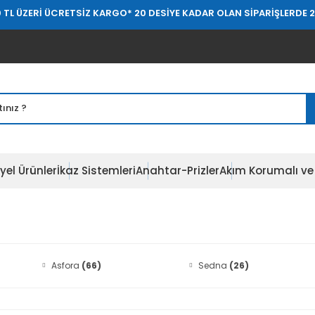
Rİ ÜCRETSİZ KARGO
* 20 DESİYE KADAR OLAN SİPARİŞLERDE 20.000 T
yel Ürünler
İkaz Sistemleri
Anahtar-Prizler
Akım Korumalı ve 
Asfora
(66)
Sedna
(26)