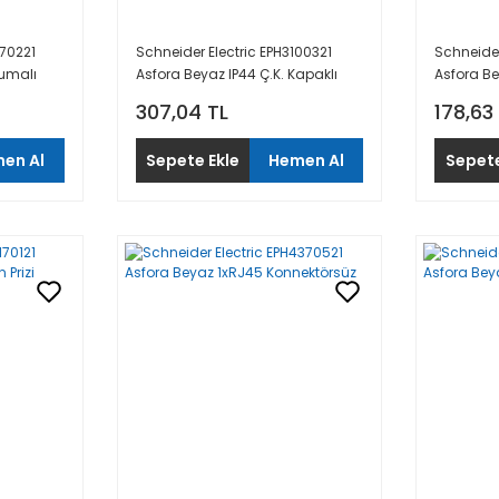
970221
Schneider Electric EPH3100321
Schneider
umalı
Asfora Beyaz IP44 Ç.K. Kapaklı
Asfora Be
Topraklı Priz Çerçeveli
307,04 TL
178,63
en Al
Sepete Ekle
Hemen Al
Sepete