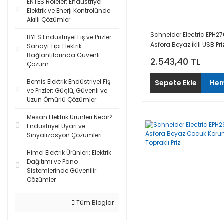
ENTES Röleler: Endüstriyel
Elektrik ve Enerji Kontrolünde
Akıllı Çözümler
Schneider Electric EPH2
BYES Endüstriyel Fiş ve Prizler:
Asfora Beyaz İkili USB Pri
Sanayi Tipi Elektrik
Type A+C
Bağlantılarında Güvenli
2.543,40 TL
Çözüm
Bemis Elektrik Endüstriyel Fiş
Sepete Ekle
Hem
ve Prizler: Güçlü, Güvenli ve
Uzun Ömürlü Çözümler
Mesan Elektrik Ürünleri Nedir?
Endüstriyel Uyarı ve
Sinyalizasyon Çözümleri
Himel Elektrik Ürünleri: Elektrik
Dağıtımı ve Pano
Sistemlerinde Güvenilir
Çözümler
Tüm Bloglar