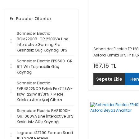
En Populer Olanlar
Schneider Electric
BGM2200B-GR 2200VA Line
İnteractive Gaming Pro
Schneider Electric EPH2
Kesintisiz Güç Kaynağı UPS
Asfora Kırmızı UPS Prizi 
Schneider Electric PPS500-GR
167,15 TL
517 Wh Taşınabilir Güç
Kaynağı
Sepete Ekle
Hem
Schneider Electric
EVB4S22NC0 Evlink Pro 7,4kW-
11kW-22kW 1P/3PN 7 Metre
Kablolu Araç Şarj Cihazı
Schneider Electric BVS1000I-
GR 1000VA Line İnteractive UPS
Kesintisiz Güç Kaynağı
Legrand 412790 Zaman Saati
100 Saat Rezervli