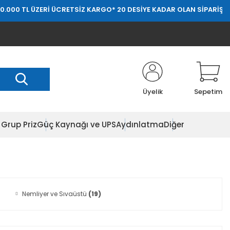
L ÜZERİ ÜCRETSİZ KARGO
* 20 DESİYE KADAR OLAN SİPARİŞLERDE 20.
Üyelik
Sepetim
Grup Priz
Güç Kaynağı ve UPS
Aydınlatma
Diğer
Nemliyer ve Sıvaüstü
(19)