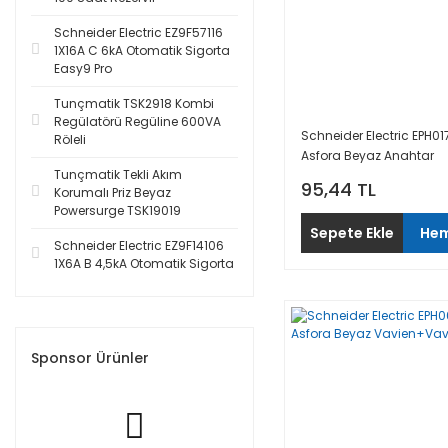
Schneider Electric EZ9F57116
1X16A C 6kA Otomatik Sigorta
Easy9 Pro
Tunçmatik TSK2918 Kombi
Regülatörü Regüline 600VA
Schneider Electric EPH01
Röleli
Asfora Beyaz Anahtar
Tunçmatik Tekli Akım
95,44 TL
Korumalı Priz Beyaz
Powersurge TSK19019
Sepete Ekle
Hem
Schneider Electric EZ9F14106
1X6A B 4,5kA Otomatik Sigorta
Sponsor Ürünler