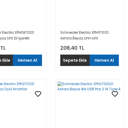
 Electric EPH0870121
Schneider Electric EPH1170121
az Liht Zil İşaretli
Asfora Beyaz Liht+Liht
 TL
208,40 TL
 Ekle
Hemen Al
Sepete Ekle
Hemen Al