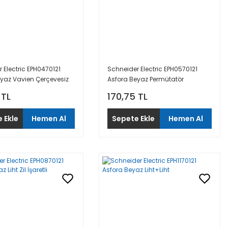
 Electric EPH0470121
Schneider Electric EPH0570121
eyaz Vavien Çerçevesiz
Asfora Beyaz Permütatör
 TL
170,75 TL
 Ekle
Hemen Al
Sepete Ekle
Hemen Al