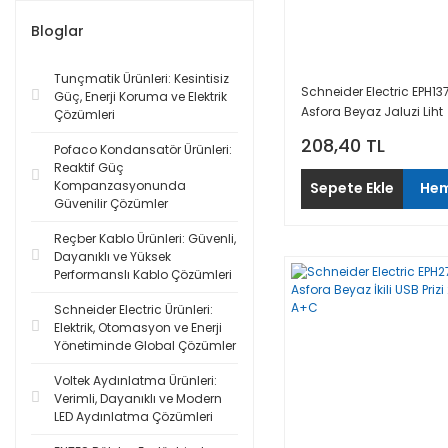
Bloglar
Tunçmatik Ürünleri: Kesintisiz
Schneider Electric EPH13
Güç, Enerji Koruma ve Elektrik
Asfora Beyaz Jaluzi Liht
Çözümleri
208,40 TL
Pofaco Kondansatör Ürünleri:
Reaktif Güç
Kompanzasyonunda
Sepete Ekle
Hem
Güvenilir Çözümler
Reçber Kablo Ürünleri: Güvenli,
Dayanıklı ve Yüksek
Performanslı Kablo Çözümleri
Schneider Electric Ürünleri:
Elektrik, Otomasyon ve Enerji
Yönetiminde Global Çözümler
Voltek Aydınlatma Ürünleri:
Verimli, Dayanıklı ve Modern
LED Aydınlatma Çözümleri