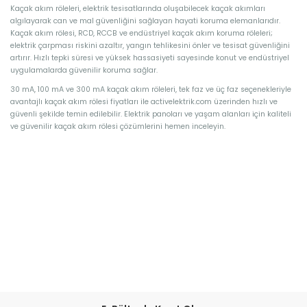
Kaçak akım röleleri, elektrik tesisatlarında oluşabilecek kaçak akımları
algılayarak can ve mal güvenliğini sağlayan hayati koruma elemanlarıdır.
Kaçak akım rölesi, RCD, RCCB ve endüstriyel kaçak akım koruma röleleri;
elektrik çarpması riskini azaltır, yangın tehlikesini önler ve tesisat güvenliğini
artırır. Hızlı tepki süresi ve yüksek hassasiyeti sayesinde konut ve endüstriyel
uygulamalarda güvenilir koruma sağlar.
30 mA, 100 mA ve 300 mA kaçak akım röleleri, tek faz ve üç faz seçenekleriyle
avantajlı kaçak akım rölesi fiyatları ile activelektrik.com üzerinden hızlı ve
güvenli şekilde temin edilebilir. Elektrik panoları ve yaşam alanları için kaliteli
ve güvenilir kaçak akım rölesi çözümlerini hemen inceleyin.
Kaçak Akım Röleleri Kategorisi Siz Değerli Müşterilerimize Online
Mağazamızda Ürün Çeşitlerini Sunuyor, Schneider Electric, Himel, Termik
Manyetik Şalter, Himel Tmş, Himel Termik Şalter, Activ Elektrik, Uzman Elektrik
Kaçak Akım Röleleri Kategorisi Siz Değerli Müşterilerimize Online
Mağazamızda Ürün Çeşitlerini Sunuyor, Schneider Electric, Himel, Termik
Manyetik Şalter, Himel Tmş, Himel Termik Şalter, Activ Elektrik, Uzman Elektrik
Schneider Electric, Himel, Termik Manyetik Şalter, Himel Tmş, Himel Termik
Şalter, Activ Elektrik, Uzman ElektrikSchneider Electric, Himel, Termik Manyetik
Şalter, Himel Tmş, Himel Termik Şalter, Activ Elektrik, Uzman Elektrik Schneider
Electric, Himel, Termik Manyetik Şalter, Himel Tmş, Himel Termik Şalter, Activ
Elektrik, Uzman Elektrik