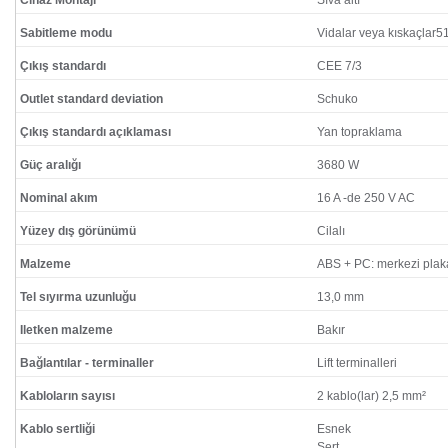
Cihaz Montajı
Sıva altı
Sabitleme modu
Vidalar veya kıskaçla
Çıkış standardı
CEE 7/3
Outlet standard deviation
Schuko
Çıkış standardı açıklaması
Yan topraklama
Güç aralığı
3680 W
Nominal akım
16 A -de 250 V AC
Yüzey dış görünümü
Cilalı
Malzeme
ABS + PC: merkezi plak
Tel sıyırma uzunluğu
13,0 mm
Iletken malzeme
Bakır
Bağlantılar - terminaller
Lift terminalleri
Kabloların sayısı
2 kablo(lar) 2,5 mm²
Kablo sertliği
Esnek
Sert