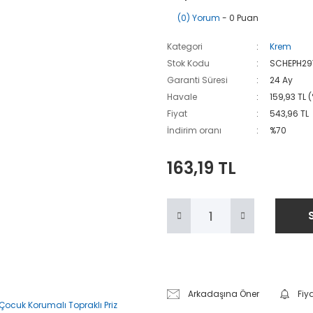
(0) Yorum
- 0 Puan
Kategori
Krem
Stok Kodu
SCHEPH29
Garanti Süresi
24 Ay
Havale
159,93 TL 
Fiyat
543,96 TL
İndirim oranı
%70
163,19 TL
Arkadaşına Öner
Fiy