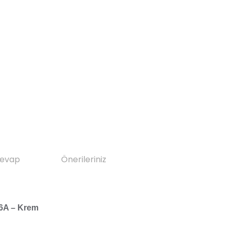
Cevap
Önerileriniz
16A – Krem