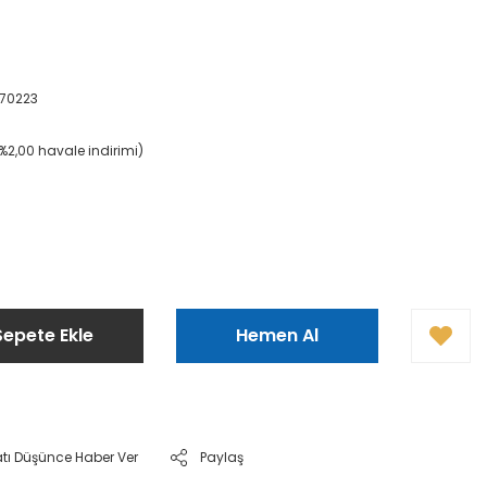
70223
(%2,00 havale indirimi)
Sepete Ekle
Hemen Al
atı Düşünce Haber Ver
Paylaş