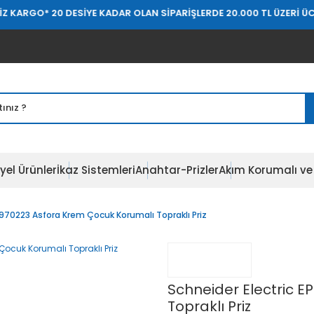
ARGO
* 20 DESİYE KADAR OLAN SİPARİŞLERDE 20.000 TL ÜZERİ ÜCRET
yel Ürünler
İkaz Sistemleri
Anahtar-Prizler
Akım Korumalı ve 
2970223 Asfora Krem Çocuk Korumalı Topraklı Priz
Schneider Electric 
Topraklı Priz