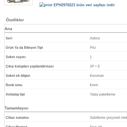
EPH2970223 ürün veri sayfası indir
Özellikler
Ana
Seri
Asfora
Ürün Ya da Bileşen Tipi
Priz
Soket sayısı
1
Çıkış kutupları yapılandırması
2P + E
Soket ek bilgisi
Korumalı
Renk tonu
Krem
Ambalaj tipi
Yatay paketleme
Tamamlayıcı
Cihaz sunumu
Sabitleme çerçeveli m