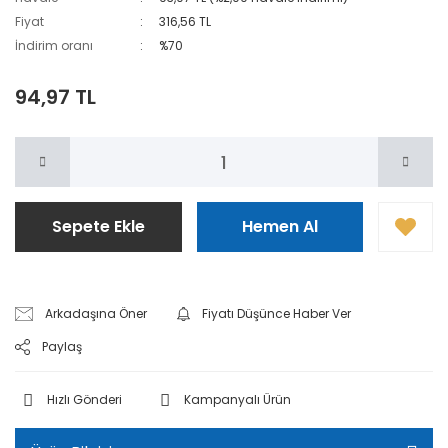
Fiyat
316,56 TL
İndirim oranı
%70
94,97 TL
Sepete Ekle
Hemen Al
Arkadaşına Öner
Fiyatı Düşünce Haber Ver
Paylaş
Hızlı Gönderi
Kampanyalı Ürün