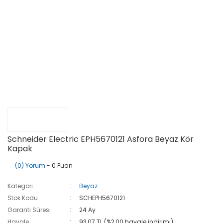
Schneider Electric EPH5670121 Asfora Beyaz Kör
Kapak
(0) Yorum
- 0 Puan
Kategori
Beyaz
Stok Kodu
SCHEPH5670121
Garanti Süresi
24 Ay
Havale
93,07 TL (%2,00 havale indirimi)