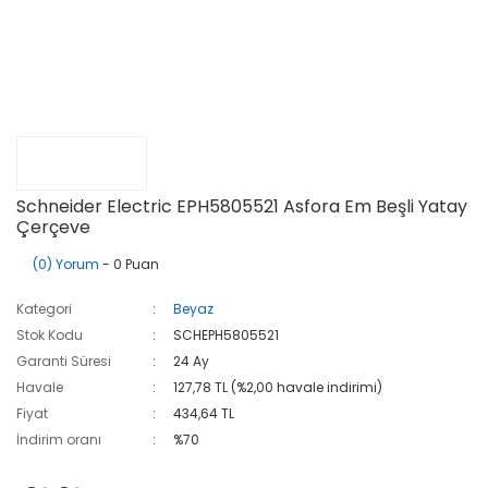
Schneider Electric EPH5805521 Asfora Em Beşli Yatay
Çerçeve
(0) Yorum
- 0 Puan
Kategori
Beyaz
Stok Kodu
SCHEPH5805521
Garanti Süresi
24 Ay
Havale
127,78 TL (%2,00 havale indirimi)
Fiyat
434,64 TL
İndirim oranı
%70