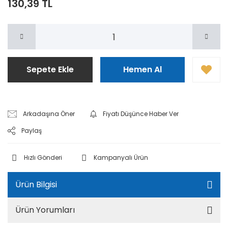
130,39 TL
Sepete Ekle
Hemen Al
Arkadaşına Öner
Fiyatı Düşünce Haber Ver
Paylaş
Hızlı Gönderi
Kampanyalı Ürün
Ürün Bilgisi
Ürün Yorumları