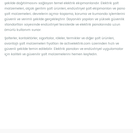
şekilde dağıtılmasını sağlayan temel elektrik ekipmanlarıdır. Elektrik şalt
malzemeleri, alçak gerilim şalt ürünleri, endüstriyel şalt ekipmanları ve pano
şalt malzemeleri; devrelerin açma-kapama, koruma ve kumanda işlemlerini
güvenli ve verimli şekilde gerçekleştirir. Dayanıklı yapıları ve yüksek güvenlik
standartları sayesinde endüstriyel tesislerde ve elektrik panolarında uzun
ömürlü kullanım sunar.
Şalterler, kontaktörler, sigortalar, röleler, termikler ve diğer şalt ürünleri,
avantajlı şalt malzemeleri fiyatları ile activelektrik.com üzerinden hızlı ve
güvenli şekilde temin edilebilir. Elektrik panoları ve endüstriyel uygulamalar
için kaliteli ve güvenilir şalt malzemelerini hemen keşfedin.
Şalt Malzemeleri Kategorisi Siz Değerli Müşterilerimize Online Mağazamızda
Ürün Çeşitlerini Sunuyor, Schneider Electric, Himel, Termik Manyetik Şalter,
Himel Tmş, Himel Termik Şalter, Activ Elektrik, Uzman Elektrik
Şalt Malzemeleri Kategorisi Siz Değerli Müşterilerimize Online Mağazamızda
Ürün Çeşitlerini Sunuyor, Schneider Electric, Himel, Termik Manyetik Şalter,
Himel Tmş, Himel Termik Şalter, Activ Elektrik, Uzman Elektrik Schneider
Electric, Himel, Termik Manyetik Şalter, Himel Tmş, Himel Termik Şalter, Activ
Elektrik, Uzman ElektrikSchneider Electric, Himel, Termik Manyetik Şalter, Himel
Tmş, Himel Termik Şalter, Activ Elektrik, Uzman Elektrik Schneider Electric,
Himel, Termik Manyetik Şalter, Himel Tmş, Himel Termik Şalter, Activ Elektrik,
Uzman Elektrik