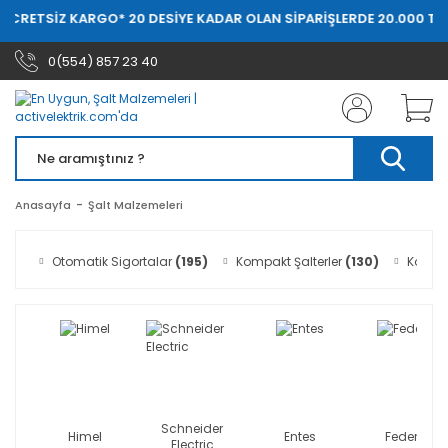
Z KARGO
* 20 DESİYE KADAR OLAN SİPARİŞLERDE 20.000 TL ÜZERİ ÜC
0(554) 857 23 40
Anasayfa
Şalt Malzemeleri
Otomatik Sigortalar
(195)
Kompakt Şalterler
(130)
Kontak
Schneider
Himel
Entes
Federal
Electric