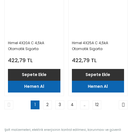
Himel 4X20A C 4,5kA
Himel 4X25A C 4,5kA
Otomatik Sigorta
Otomatik Sigorta
422,79 TL
422,79 TL
Sepete Ekle
Sepete Ekle
Hemen Al
Hemen Al
1
2
3
4
..
12
Şalt malzemeleri, elektrik enerjisinin kontrol edilmesi, korunması ve güvenli