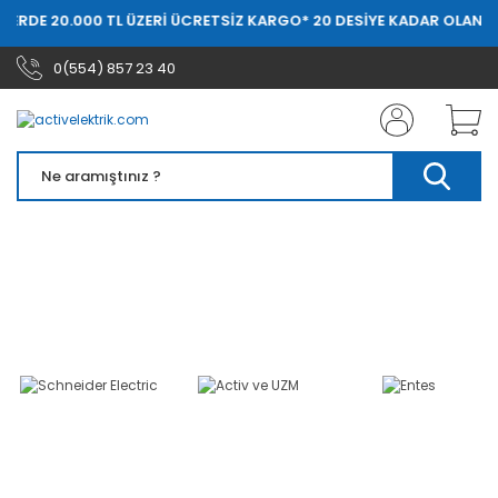
LERDE 20.000 TL ÜZERİ ÜCRETSİZ KARGO
* 20 DESİYE KADAR OLAN Sİ
0(554) 857 23 40
Himel, Himel Yetkili Bayi, Himel Türkiye, Himel Fiyat Listesi, Himel Sigorta, Himel
Otomat, Himel 2025 Fiyat Listesi, Himel Fiyat, Himel Kaçak Akım, Himel, Himel
İstanbul, Uzman Elektrik, Uzman Elektrik Sefaköy, Uzman Elektrik, Activ ve
Uzm, Skp ve Bara, Uzman Elektrik, Activ Elektrik, Activ, Schneider Electric,
Schneider Bayi, Schneider Electric Fiyat Listesi, Schneider 2025 Fiyat Listesi,
Schneider İstanbul, Schneider Türkiye, Entes Fiyat Listesi, Entes Elektrik, Entes
Röle, Activ Bara, Activ ve Uzm Skp, Uzman Elektrik