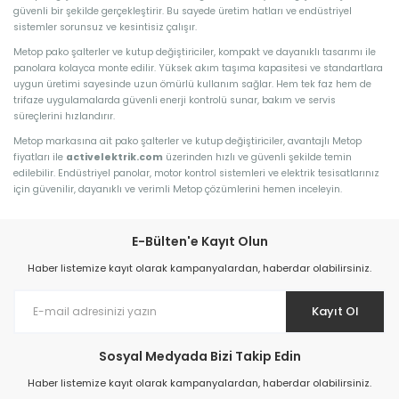
güvenli bir şekilde gerçekleştirir. Bu sayede üretim hatları ve endüstriyel
sistemler sorunsuz ve kesintisiz çalışır.
Metop pako şalterler ve kutup değiştiriciler, kompakt ve dayanıklı tasarımı ile
panolara kolayca monte edilir. Yüksek akım taşıma kapasitesi ve standartlara
uygun üretimi sayesinde uzun ömürlü kullanım sağlar. Hem tek faz hem de
trifaze uygulamalarda güvenli enerji kontrolü sunar, bakım ve servis
süreçlerini hızlandırır.
Metop markasına ait pako şalterler ve kutup değiştiriciler, avantajlı Metop
fiyatları ile
activelektrik.com
üzerinden hızlı ve güvenli şekilde temin
edilebilir. Endüstriyel panolar, motor kontrol sistemleri ve elektrik tesisatlarınız
için güvenilir, dayanıklı ve verimli Metop çözümlerini hemen inceleyin.
E-Bülten'e Kayıt Olun
Haber listemize kayıt olarak kampanyalardan, haberdar olabilirsiniz.
Kayıt Ol
Sosyal Medyada Bizi Takip Edin
Haber listemize kayıt olarak kampanyalardan, haberdar olabilirsiniz.