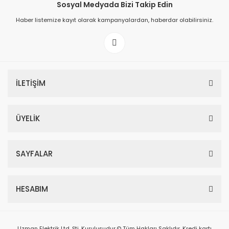
Sosyal Medyada Bizi Takip Edin
Haber listemize kayıt olarak kampanyalardan, haberdar olabilirsiniz.
İLETİŞİM
ÜYELİK
SAYFALAR
HESABIM
Uzman Elektrik Ltd. Şti. Kuruluşudur.© Tüm Hakları Saklıdır. Kredi kartı