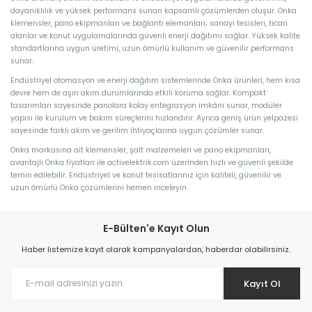
dayanıklılık ve yüksek performans sunan kapsamlı çözümlerden oluşur. Onka
klemensler, pano ekipmanları ve bağlantı elemanları; sanayi tesisleri, ticari
alanlar ve konut uygulamalarında güvenli enerji dağıtımı sağlar. Yüksek kalite
standartlarına uygun üretimi, uzun ömürlü kullanım ve güvenilir performans
sunar.
Endüstriyel otomasyon ve enerji dağıtım sistemlerinde Onka ürünleri, hem kısa
devre hem de aşırı akım durumlarında etkili koruma sağlar. Kompakt
tasarımları sayesinde panolara kolay entegrasyon imkânı sunar, modüler
yapısı ile kurulum ve bakım süreçlerini hızlandırır. Ayrıca geniş ürün yelpazesi
sayesinde farklı akım ve gerilim ihtiyaçlarına uygun çözümler sunar.
Onka markasına ait klemensler, şalt malzemeleri ve pano ekipmanları,
avantajlı Onka fiyatları ile activelektrik.com üzerinden hızlı ve güvenli şekilde
temin edilebilir. Endüstriyel ve konut tesisatlarınız için kaliteli, güvenilir ve
uzun ömürlü Onka çözümlerini hemen inceleyin
E-Bülten'e Kayıt Olun
Haber listemize kayıt olarak kampanyalardan, haberdar olabilirsiniz.
Kayıt Ol