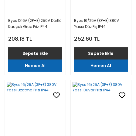
Byes 1X16A (2P+E) 250V Dörtlü
Byes 16/25A (3P+E) 380V
Kauçuk Grup Priz IP44
Yassı Düz Fiş IP44
208,18 TL
252,60 TL
Sepete Ekle
Sepete Ekle
Hemen Al
Hemen Al