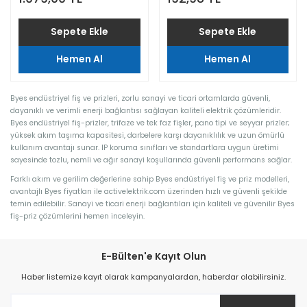
Sepete Ekle
Sepete Ekle
Hemen Al
Hemen Al
Byes endüstriyel fiş ve prizleri, zorlu sanayi ve ticari ortamlarda güvenli,
dayanıklı ve verimli enerji bağlantısı sağlayan kaliteli elektrik çözümleridir.
Byes endüstriyel fiş-prizler, trifaze ve tek faz fişler, pano tipi ve seyyar prizler;
yüksek akım taşıma kapasitesi, darbelere karşı dayanıklılık ve uzun ömürlü
kullanım avantajı sunar. IP koruma sınıfları ve standartlara uygun üretimi
sayesinde tozlu, nemli ve ağır sanayi koşullarında güvenli performans sağlar.
Farklı akım ve gerilim değerlerine sahip Byes endüstriyel fiş ve priz modelleri,
avantajlı Byes fiyatları ile activelektrik.com üzerinden hızlı ve güvenli şekilde
temin edilebilir. Sanayi ve ticari enerji bağlantıları için kaliteli ve güvenilir Byes
fiş-priz çözümlerini hemen inceleyin.
E-Bülten'e Kayıt Olun
Haber listemize kayıt olarak kampanyalardan, haberdar olabilirsiniz.