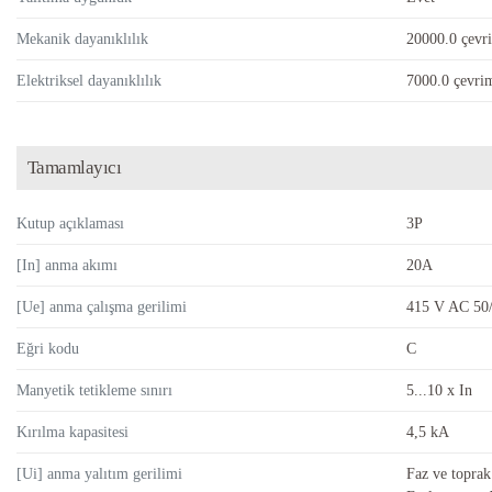
Mekanik dayanıklılık
20000.0 çevr
Elektriksel dayanıklılık
7000.0 çevri
Tamamlayıcı
Kutup açıklaması
3P
[In] anma akımı
20A
[Ue] anma çalışma gerilimi
415 V AC 50
Eğri kodu
C
Manyetik tetikleme sınırı
5...10 x In
Kırılma kapasitesi
4,5 kA
[Ui] anma yalıtım gerilimi
Faz ve toprak