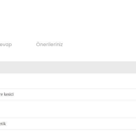
Cevap
Önerileriniz
e kesici
tik