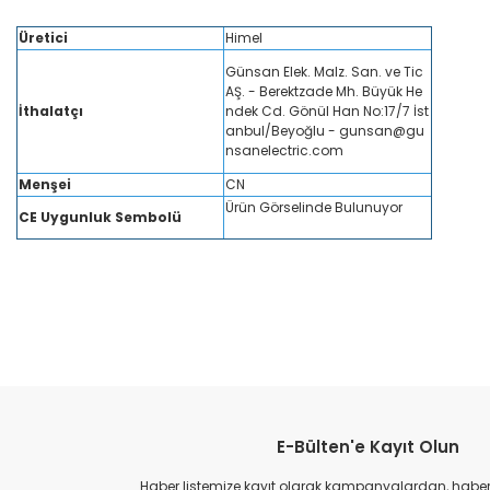
Üretici
Himel
Günsan Elek. Malz. San. ve Tic
AŞ. - Berektzade Mh. Büyük He
İthalatçı
ndek Cd. Gönül Han No:17/7 İst
anbul/Beyoğlu - gunsan@gu
nsanelectric.com
Menşei
CN
Ürün Görselinde Bulunuyor
CE Uygunluk Sembolü
himel 3x20a c tipi otomatik sigorta, himel 3 kutuplu mcb 20a, himel 3p c tipi sigo
omatik sigorta, himel elektrik güvenliği sigorta, himel elektrik malzemeleri mcb, him
Bu ürünün fiyat bilgisi, resim, ürün açıklamalarında ve diğer konular
Görüş ve önerileriniz için teşekkür ederiz.
E-Bülten'e Kayıt Olun
Ürün resmi kalitesiz, bozuk veya görüntülenemiyor.
Ürün açıklamasında eksik bilgiler bulunuyor.
Haber listemize kayıt olarak kampanyalardan, haberda