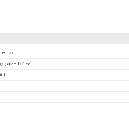
 Hz 1 dk
 gn (süre = 11,0 ms)
8-1