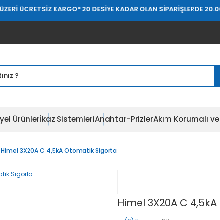
RETSİZ KARGO
* 20 DESİYE KADAR OLAN SİPARİŞLERDE 20.000 TL ÜZE
yel Ürünler
İkaz Sistemleri
Anahtar-Prizler
Akım Korumalı ve 
Himel 3X20A C 4,5kA Otomatik Sigorta
Himel 3X20A C 4,5kA