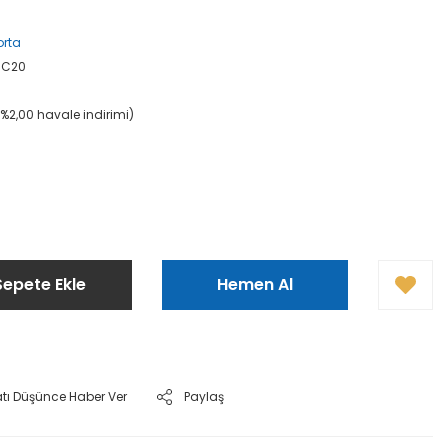
orta
3C20
(%2,00 havale indirimi)
Sepete Ekle
Hemen Al
atı Düşünce Haber Ver
Paylaş