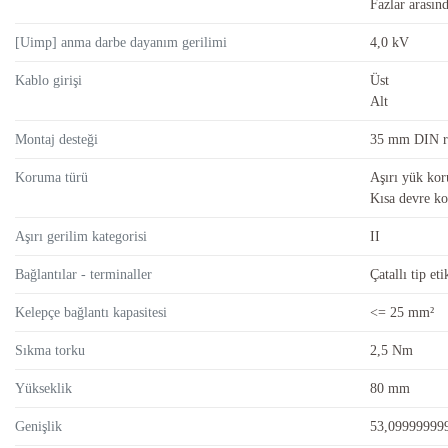
Fazlar arasın
[Uimp] anma darbe dayanım gerilimi
4,0 kV
Kablo girişi
Üst
Alt
Montaj desteği
35 mm DIN r
Koruma türü
Aşırı yük ko
Kısa devre k
Aşırı gerilim kategorisi
II
Bağlantılar - terminaller
Çatallı tip et
Kelepçe bağlantı kapasitesi
<= 25 mm²
Sıkma torku
2,5 Nm
Yükseklik
80 mm
Genişlik
53,09999999