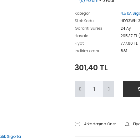
(0) Yorum
- 0 Puan
Kategori
4,5 kA Sig
Stok Kodu
HDB3WHL
Garanti Süresi
24 Ay
Havale
295,37 TL 
Fiyat
777,60 TL
İndirim oranı
%61
301,40 TL
Arkadaşına Öner
Fiy