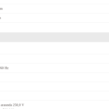
im
m
/60 Hz
 arasında 250,0 V