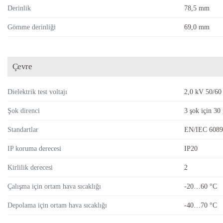
Derinlik
78,5 mm
Gömme derinliği
69,0 mm
Çevre
Dielektrik test voltajı
2,0 kV 50/60
Şok direnci
3 şok için 30
Standartlar
EN/IEC 6089
IP koruma derecesi
IP20
Kirlilik derecesi
2
Çalışma için ortam hava sıcaklığı
-20…60 °C
Depolama için ortam hava sıcaklığı
-40…70 °C