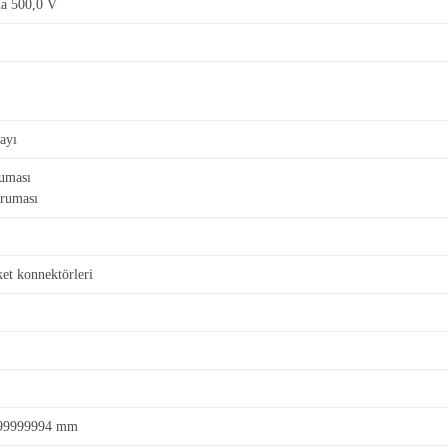
da 500,0 V
ayı
ruması
oruması
iket konnektörleri
99999994 mm