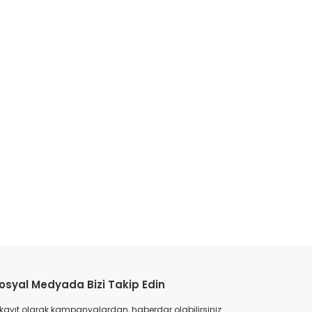
anosu sigorta, himel endüstriyel mcb, himel c tipi mcb 4,5ka, himel yüksek akım ot
etebilirsiniz.
osyal Medyada Bizi Takip Edin
 kayıt olarak kampanyalardan, haberdar olabilirsiniz.