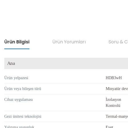
Ürün Bilgisi
Ürün Yorumları
Soru & 
Ana
Ürün yelpazesi
HDB3wH
Ürün veya bileşen türü
Minyatür devr
Cihaz uygulaması
İzolasyon
Kontrolü
Gezi ünitesi teknolojisi
Termal-manye
Yalıtıma uygunluk
Evet