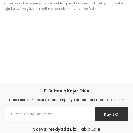
güvenli şekilde temin edilebilir. Elektrik panoları ve endüstriyel uygulamalar
için kaliteli ve güvenilir şalt malzemelerini hemen keşfedin.
Şalt Malzemeleri Kategorisi Siz Değerli Müşterilerimize Online Mağazamızda
Ürün Çeşitlerini Sunuyor, Schneider Electric, Himel, Termik Manyetik Şalter,
Himel Tmş, Himel Termik Şalter, Activ Elektrik, Uzman Elektrik
Şalt Malzemeleri Kategorisi Siz Değerli Müşterilerimize Online Mağazamızda
Ürün Çeşitlerini Sunuyor, Schneider Electric, Himel, Termik Manyetik Şalter,
Himel Tmş, Himel Termik Şalter, Activ Elektrik, Uzman Elektrik Schneider
Electric, Himel, Termik Manyetik Şalter, Himel Tmş, Himel Termik Şalter, Activ
Elektrik, Uzman ElektrikSchneider Electric, Himel, Termik Manyetik Şalter, Himel
Tmş, Himel Termik Şalter, Activ Elektrik, Uzman Elektrik Schneider Electric,
Himel, Termik Manyetik Şalter, Himel Tmş, Himel Termik Şalter, Activ Elektrik,
Uzman Elektrik
E-Bülten'e Kayıt Olun
Haber listemize kayıt olarak kampanyalardan, haberdar olabilirsiniz.
Kayıt Ol
Sosyal Medyada Bizi Takip Edin