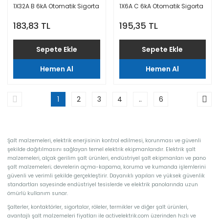
1X32A B 6kA Otomatik Sigorta
1X6A C 6kA Otomatik Sigorta
Easy9 Pro
Easy9 Pro
183,83 TL
195,35 TL
Sepete Ekle
Sepete Ekle
Hemen Al
Hemen Al
1
2
3
4
..
6
Şalt malzemeleri, elektrik enerjisinin kontrol edilmesi, korunması ve güvenli
şekilde dağıtılmasını sağlayan temel elektrik ekipmanlarıdır. Elektrik şalt
malzemeleri, alçak gerilim şalt ürünleri, endüstriyel şalt ekipmanları ve pano
şalt malzemeleri; devrelerin açma-kapama, koruma ve kumanda işlemlerini
güvenli ve verimli şekilde gerçekleştirir. Dayanıklı yapıları ve yüksek güvenlik
standartları sayesinde endüstriyel tesislerde ve elektrik panolarında uzun
ömürlü kullanım sunar.
Şalterler, kontaktörler, sigortalar, röleler, termikler ve diğer şalt ürünleri,
avantajlı şalt malzemeleri fiyatları ile activelektrik.com üzerinden hızlı ve