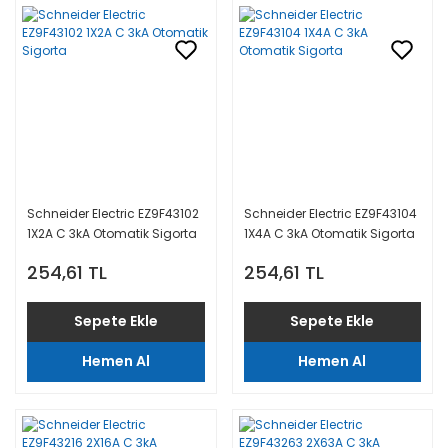
Yardımcı Aksesuarlar
OG Trafo
RGB LED Görsel İşitsel İkaz Lambalar
Kablolar
Pako Şalter ve Kutup Değiştirici
Siren ve Buzzer
Kampanyalı Ürünler
Pano Aksesuarları
Solar Güneş Enerjili İkaz Lambaları
Panolar
Röleler
Trafik Lambaları
Sıkmalı Ek Muf
Sürücü ve Şönt Reaktör
Uçak ikaz Lambaları
Sıkmalı Kablo Pabucu
Schneider Electric EZ9F43102
Schneider Electric EZ9F43104
1X2A C 3kA Otomatik Sigorta
1X4A C 3kA Otomatik Sigorta
Yüksükler
Vantilatör
254,61 TL
254,61 TL
Sepete Ekle
Sepete Ekle
Hemen Al
Hemen Al