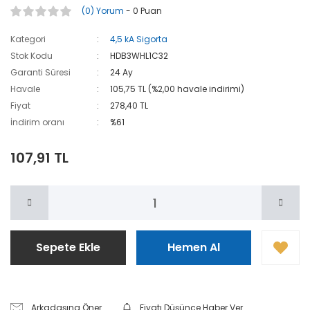
(0) Yorum
- 0 Puan
Kategori
4,5 kA Sigorta
Stok Kodu
HDB3WHL1C32
Garanti Süresi
24 Ay
Havale
105,75 TL (%2,00 havale indirimi)
Fiyat
278,40 TL
İndirim oranı
%61
107,91 TL
Sepete Ekle
Hemen Al
Arkadaşına Öner
Fiyatı Düşünce Haber Ver