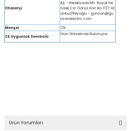
AŞ. - Berektzade Mh. Büyük He
İthalatçı
ndek Cd. Gönül Han No:17/7 İst
anbul/Beyoğlu - gunsan@gu
nsanelectric.com
Menşei
CN
Ürün Görselinde Bulunuyor
CE Uygunluk Sembolü
Himel 1X32A otomatik sigorta, Himel 1X32A C 4,5kA fiyat, Himel tek fazlı otomat
ik sigorta, Himel 1X32A sigorta online sipariş, Himel sigorta elektrik malzemeler
i, Himel otomatik sigorta fiyatları, Himel ucuz 1X32A sigorta, Himel sigorta bayi
satış, Himel C karakteristik otomatik sigorta, Himel tek fazlı sigorta indirim, Hi
mel enerji sigortası, Himel 1X32A elektrik sigortası, Himel ev ve sanayi sigortası,
Himel otomatik sigorta tedarik, Himel elektrik malzemesi satışı, Himel otomatik
sigorta kampanya, Himel 32A C 4,5kA güvenlik sigortası, Himel endüstriyel sig
orta, Himel tek fazlı elektrik ekipmanı, Himel sigorta teknik özellikler, Himel onli
ne sigorta satışı, Himel 32A sigorta stok, Himel elektrik panosu sigortası, Himel
enerji güvenliği sigortası, Himel sanayi sigortası, Himel elektrik sigorta online,
Himel kaliteli sigorta, Himel elektrik malzemeleri fiyatları, Himel İstanbul, Himel
Türkiye, Himel fiyat listesi
Ürün Yorumları