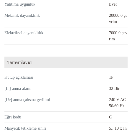
Yalıtıma uygunluk
Evet
Mekanik dayanıklılık
20000.0 çe
vrim
Elektriksel dayanıklılık
7000.0 çev
rim
Tamamlayıcı
Kutup açıklaması
1P
[In] anma akımı
32 Bir
[Ue] anma çalışma gerilimi
240 V AC
50/60 Hz
Eğri kodu
C
Manyetik tetikleme sınırı
5...10 x In