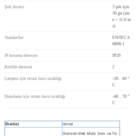
Şok direnci
3 şok için
30 gn (sür
e = 11,0 m
s)
Standartlar
EN/IEC 6
0898-1
IP koruma derecesi
IP20
Kirlilik derecesi
2
Çalışma için ortam hava sıcaklığı
-20…60 °
C
Depolama için ortam hava sıcaklığı
-40…70 °
C
Üretici
Himel
Günsan Elek. Malz. San. ve Tic