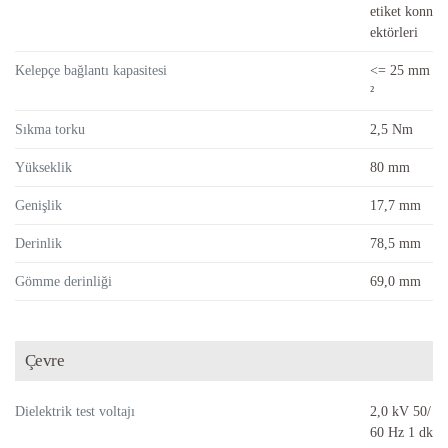
etiket konn
ektörleri
Kelepçe bağlantı kapasitesi
<= 25 mm
²
Sıkma torku
2,5 Nm
Yükseklik
80 mm
Genişlik
17,7 mm
Derinlik
78,5 mm
Gömme derinliği
69,0 mm
Çevre
Dielektrik test voltajı
2,0 kV 50/
60 Hz 1 dk