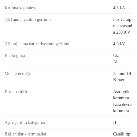
Kırılma kapasitesi
4,5 kA
[Ui] anma yalıtım gerilimi
Faz ve top
rak arasınd
a 250,0 V
[Uimp] anma darbe dayanım gerilimi
4,0 kV
Kablo girişi
Üst
Alt
Montaj desteği
35 mm DI
N rayı
Koruma türü
Aşırı yük
koruması
Kısa devre
koruması
Aşırı gerilim kategorisi
II
Bağlantılar - terminaller
Çatallı tip