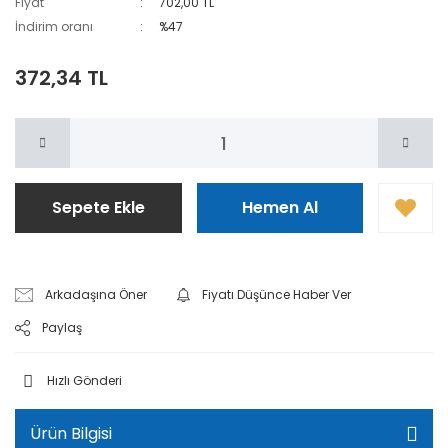
Fiyat
702,00 TL
İndirim oranı
%47
372,34 TL
Sepete Ekle
Hemen Al
Arkadaşına Öner
Fiyatı Düşünce Haber Ver
Paylaş
Hızlı Gönderi
Ürün Bilgisi