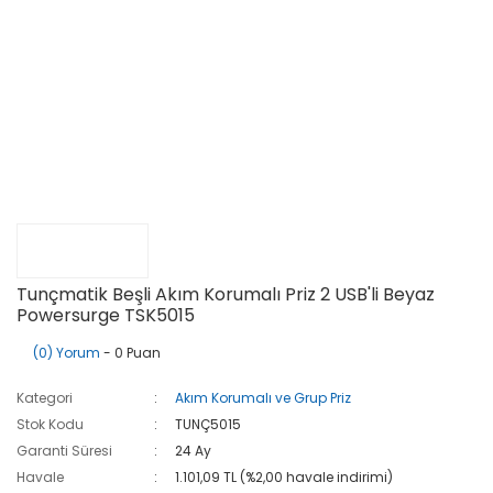
Tunçmatik Beşli Akım Korumalı Priz 2 USB'li Beyaz
Powersurge TSK5015
(0) Yorum
- 0 Puan
Kategori
Akım Korumalı ve Grup Priz
Stok Kodu
TUNÇ5015
Garanti Süresi
24 Ay
Havale
1.101,09 TL (%2,00 havale indirimi)