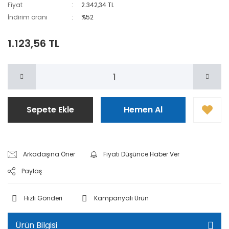
Fiyat
2.342,34 TL
İndirim oranı
%52
1.123,56 TL
Sepete Ekle
Hemen Al
Arkadaşına Öner
Fiyatı Düşünce Haber Ver
Paylaş
Hızlı Gönderi
Kampanyalı Ürün
Ürün Bilgisi