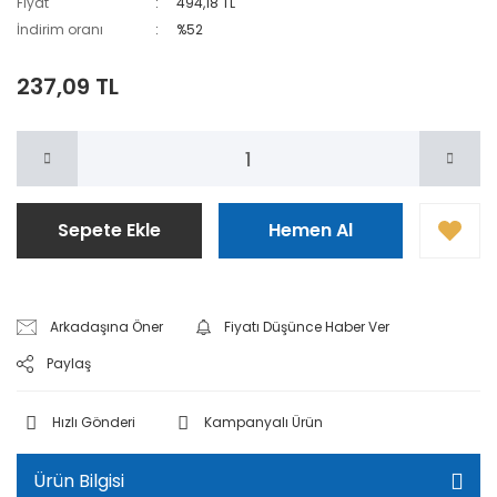
Fiyat
494,18 TL
İndirim oranı
%52
237,09 TL
Sepete Ekle
Hemen Al
Arkadaşına Öner
Fiyatı Düşünce Haber Ver
Paylaş
Hızlı Gönderi
Kampanyalı Ürün
Ürün Bilgisi