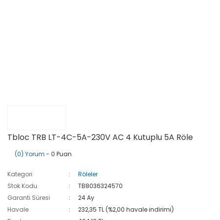
Tbloc TRB LT-4C-5A-230V AC 4 Kutuplu 5A Röle
(0) Yorum
- 0 Puan
Kategori
Röleler
Stok Kodu
TB8036324570
Garanti Süresi
24 Ay
Havale
232,35 TL (%2,00 havale indirimi)