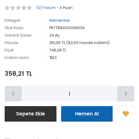
(0) Yorum
- 0 Puan
Kategori
Klemensler
Stok Kodu
PKTTB8000099034
Garanti Süresi
24 Ay
Havale
351,05 TL (%2,00 havale indirimi)
Fiyat
746,28 TL
İndirim oranı
%52
358,21 TL
Sepete Ekle
Hemen Al