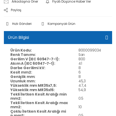
Arkadaşına Öner
Fiyatı Düşünce Haber Ver
Paylaş
Hızlı Gönderi
Kampanyalı Ürün
Ürün Bilgisi
Ürün Kodu:
8000099034
Renk Tanımı:
Sarı
Gerilim V (IEC 60947-7-1):
800
Akım A (IEC 60947-7-1):
41
Darbe Gerilimi kV:
8
Kesit mm2:
6
Genişlik mm:
8
Uzunluk mm:
45,3
Yükseklik mm MR35x7,5:
47,4
Yükseklik mm MR35x15:
54,9
Tekli İletken Kesit Aralığı min
mm2:
0.5
Tekli İletken Kesit Aralığı max
mm2:
10
Çoklu İletken Kesit Aralığı mi
n mm2:
0.5