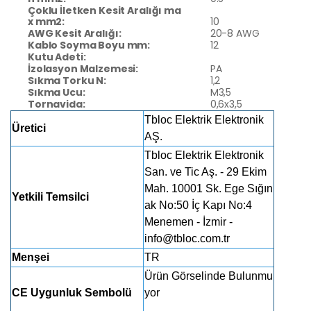
Çoklu İletken Kesit Aralığı ma
x mm2:
10
AWG Kesit Aralığı:
20-8 AWG
Kablo Soyma Boyu mm:
12
Kutu Adeti:
İzolasyon Malzemesi:
PA
Sıkma Torku N:
1,2
Sıkma Ucu:
M3,5
Tornavida:
0,6x3,5
Tbloc Elektrik Elektronik
Üretici
AŞ.
Tbloc Elektrik Elektronik
San. ve Tic Aş. - 29 Ekim
Mah. 10001 Sk. Ege Sığın
Yetkili Temsilci
ak No:50 İç Kapı No:4
Menemen - İzmir -
info@tbloc.com.tr
Menşei
TR
Ürün Görselinde Bulunmu
CE Uygunluk Sembolü
yor