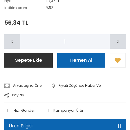
Fiyat
117,37 TL
İndirim oranı
%52
56,34 TL
Sepete Ekle
Hemen Al
Arkadaşına Öner
Fiyatı Düşünce Haber Ver
Paylaş
Hızlı Gönderi
Kampanyalı Ürün
Ürün Bilgisi