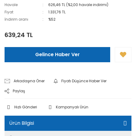
Havale
626,46 TL (%2,00 havale indirimi)
Fiyat
1.331,76 TL
İndirim oranı
%52
639,24 TL
Gelince Haber Ver
Arkadaşına Öner
Fiyatı Düşünce Haber Ver
Paylaş
Hızlı Gönderi
Kampanyalı Ürün
Ürün Bilgisi