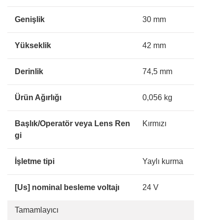
Genişlik
30 mm
Yükseklik
42 mm
Derinlik
74,5 mm
Ürün Ağırlığı
0,056 kg
Başlık/Operatör veya Lens Ren
Kırmızı
gi
İşletme tipi
Yaylı kurma
[Us] nominal besleme voltajı
24 V
Tamamlayıcı