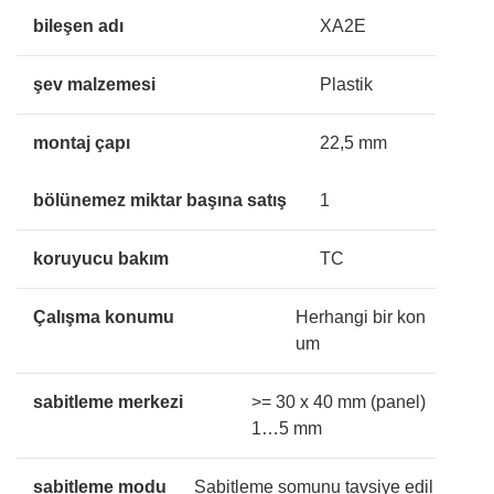
bileşen adı
XA2E
şev malzemesi
Plastik
montaj çapı
22,5 mm
bölünemez miktar başına satış
1
koruyucu bakım
TC
Çalışma konumu
Herhangi bir kon
um
sabitleme merkezi
>= 30 x 40 mm (panel)
1…5 mm
sabitleme modu
Sabitleme somunu tavsiye edil