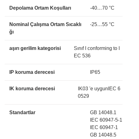
Depolama Ortam Koşulları
-40…70 °C
Nominal Çalışma Ortam Sıcaklı
-25…55 °C
ğı
aşırı gerilim kategorisi
Sınıf I conforming to I
EC 536
IP koruma derecesi
IP65
IK koruma derecesi
IK03 'e uygunIEC 6
0529
Standartlar
GB 14048.1
IEC 60947-5-1
IEC 60947-1
GB 14048.5