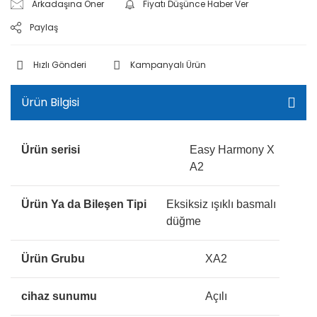
Arkadaşına Öner
Fiyatı Düşünce Haber Ver
Paylaş
Hızlı Gönderi
Kampanyalı Ürün
Ürün Bilgisi
Ürün serisi
Easy Harmony X
A2
Ürün Ya da Bileşen Tipi
Eksiksiz ışıklı basmalı
düğme
Ürün Grubu
XA2
cihaz sunumu
Açılı