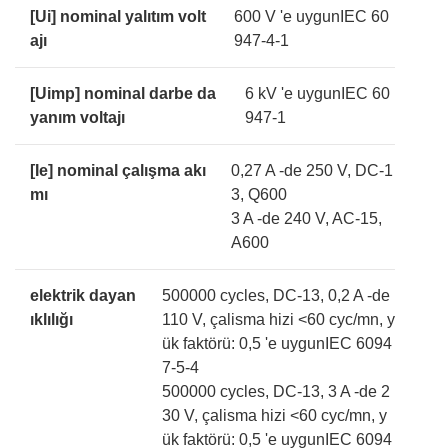
[Ui] nominal yalıtım volt
600 V 'e uygunIEC 60
ajı
947-4-1
[Uimp] nominal darbe da
6 kV 'e uygunIEC 60
yanım voltajı
947-1
[Ie] nominal çalışma akı
0,27 A -de 250 V, DC-1
mı
3, Q600
3 A -de 240 V, AC-15,
A600
elektrik dayan
500000 cycles, DC-13, 0,2 A -de
ıklılığı
110 V, çalisma hizi <60 cyc/mn, y
ük faktörü: 0,5 'e uygunIEC 6094
7-5-4
500000 cycles, DC-13, 3 A -de 2
30 V, çalisma hizi <60 cyc/mn, y
ük faktörü: 0,5 'e uygunIEC 6094