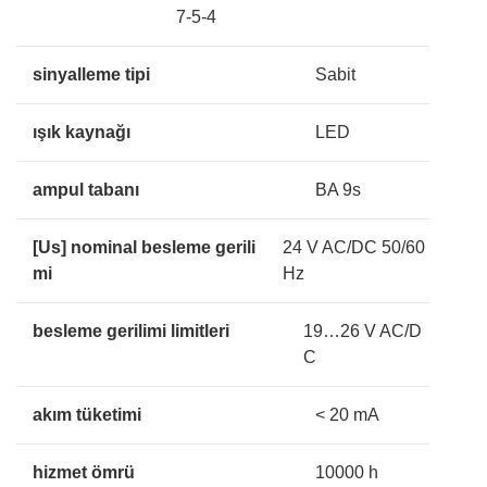
7-5-4
sinyalleme tipi
Sabit
ışık kaynağı
LED
ampul tabanı
BA 9s
[Us] nominal besleme gerili
24 V AC/DC 50/60
mi
Hz
besleme gerilimi limitleri
19…26 V AC/D
C
akım tüketimi
< 20 mA
hizmet ömrü
10000 h