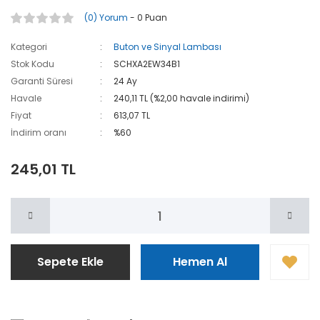
(0) Yorum
- 0 Puan
Kategori
Buton ve Sinyal Lambası
Stok Kodu
SCHXA2EW34B1
Garanti Süresi
24 Ay
Havale
240,11 TL (%2,00 havale indirimi)
Fiyat
613,07 TL
İndirim oranı
%60
245,01 TL
Sepete Ekle
Hemen Al