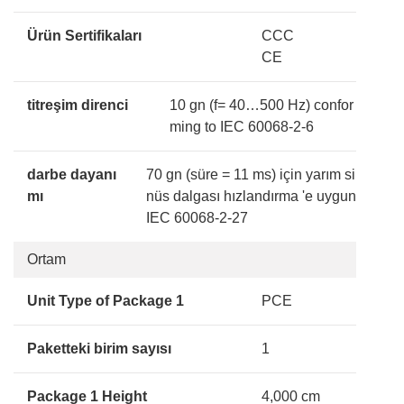
Ürün Sertifikaları
CCC
CE
titreşim direnci
10 gn (f= 40…500 Hz) confor
ming to IEC 60068-2-6
darbe dayanı
70 gn (süre = 11 ms) için yarım si
mı
nüs dalgası hızlandırma 'e uygun
IEC 60068-2-27
Ortam
Unit Type of Package 1
PCE
Paketteki birim sayısı
1
Package 1 Height
4,000 cm