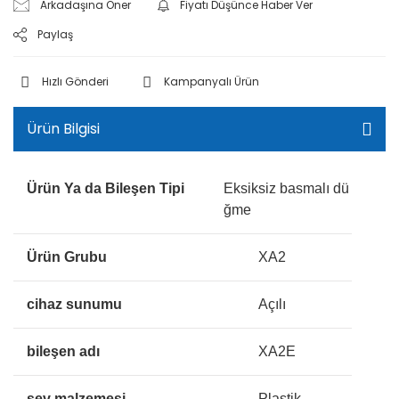
Arkadaşına Öner
Fiyatı Düşünce Haber Ver
Paylaş
Hızlı Gönderi
Kampanyalı Ürün
Ürün Bilgisi
Ürün Ya da Bileşen Tipi
Eksiksiz basmalı dü
ğme
Ürün Grubu
XA2
cihaz sunumu
Açılı
bileşen adı
XA2E
şev malzemesi
Plastik