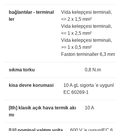
bağlantılar - terminal
Vida kelepçesi terminali,
ler
<= 2 x 1,5 mm²
Vida kelepçesi terminali,
<= 1 x 2,5 mm²
Vida kelepçesi terminali,
>= 1 x 0,5 mm²
Faston terminaller 6,3 mm
sıkma torku
0,8 N.m
kisa devre korumasi
10 A gL sigorta 'e uygunI
EC 60269-1
[Ith] klasik açık hava termik akı
10 A
mı
[Ui] nominal yalıtım volta
600 V 'e uygunIEC 6