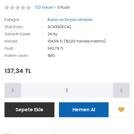
(0) Yorum
- 0 Puan
Kategori
Buton ve Sinyal Lambası
Stok Kodu
SCHXA2EC42
Garanti Süresi
24 Ay
Havale
134,59 TL (%2,00 havale indirimi)
Fiyat
342,79 TL
İndirim oranı
%60
137,34 TL
Sepete Ekle
Hemen Al