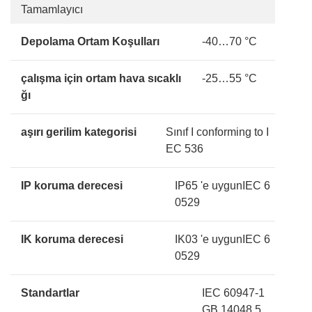
Tamamlayıcı
Depolama Ortam Koşulları
-40…70 °C
çalışma için ortam hava sıcaklı
-25…55 °C
ğı
aşırı gerilim kategorisi
Sınıf I conforming to I
EC 536
IP koruma derecesi
IP65 'e uygunIEC 6
0529
IK koruma derecesi
IK03 'e uygunIEC 6
0529
Standartlar
IEC 60947-1
GB 14048.5