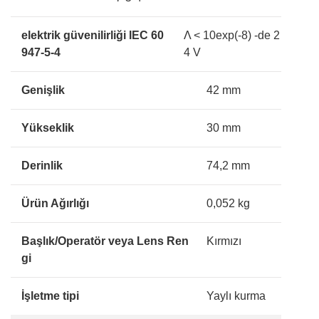
elektrik güvenilirliği IEC 60
Λ < 10exp(-8) -de 2
947-5-4
4 V
Genişlik
42 mm
Yükseklik
30 mm
Derinlik
74,2 mm
Ürün Ağırlığı
0,052 kg
Başlık/Operatör veya Lens Ren
Kırmızı
gi
İşletme tipi
Yaylı kurma