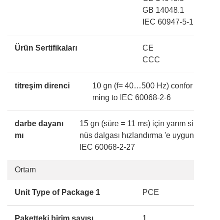
GB 14048.1
IEC 60947-5-1
Ürün Sertifikaları
CE
CCC
titreşim direnci
10 gn (f= 40…500 Hz) confor
ming to IEC 60068-2-6
darbe dayanı
15 gn (süre = 11 ms) için yarım si
mı
nüs dalgası hızlandırma 'e uygun
IEC 60068-2-27
Ortam
Unit Type of Package 1
PCE
Paketteki birim sayısı
1