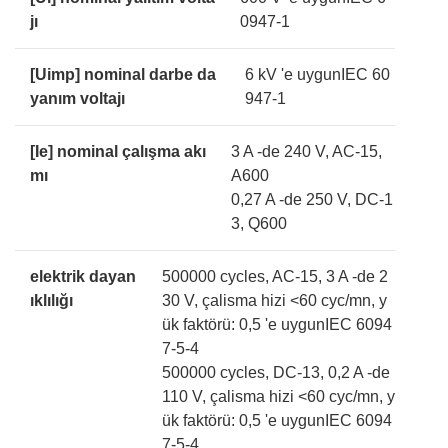
jı
0947-1
[Uimp] nominal darbe da
6 kV 'e uygunIEC 60
yanım voltajı
947-1
[Ie] nominal çalışma akı
3 A -de 240 V, AC-15,
mı
A600
0,27 A -de 250 V, DC-1
3, Q600
elektrik dayan
500000 cycles, AC-15, 3 A -de 2
ıklılığı
30 V, çalisma hizi <60 cyc/mn, y
ük faktörü: 0,5 'e uygunIEC 6094
7-5-4
500000 cycles, DC-13, 0,2 A -de
110 V, çalisma hizi <60 cyc/mn, y
ük faktörü: 0,5 'e uygunIEC 6094
7-5-4