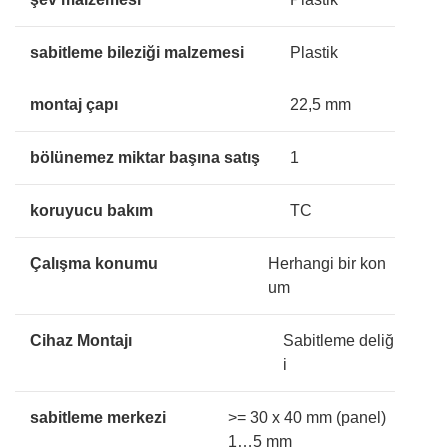
sabitleme bileziği malzemesi
Plastik
montaj çapı
22,5 mm
bölünemez miktar başına satış
1
koruyucu bakım
TC
Çalışma konumu
Herhangi bir kon
um
Cihaz Montajı
Sabitleme deliğ
i
sabitleme merkezi
>= 30 x 40 mm (panel)
1…5 mm