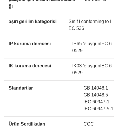
ğı
aşırı gerilim kategorisi
Sınıf I conforming to I
EC 536
IP koruma derecesi
IP65 'e uygunIEC 6
0529
IK koruma derecesi
IK03 'e uygunIEC 6
0529
Standartlar
GB 14048.1
GB 14048.5
IEC 60947-1
IEC 60947-5-1
Ürün Sertifikaları
CCC