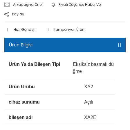
Arkadaşına Öner
Fiyatı Düşünce Haber Ver
Paylaş
Hızlı Gönderi
Kampanyalı Ürün
Ürün Bilgisi
Ürün Ya da Bileşen Tipi
Eksiksiz basmalı dü
ğme
Ürün Grubu
XA2
cihaz sunumu
Açılı
bileşen adı
XA2E