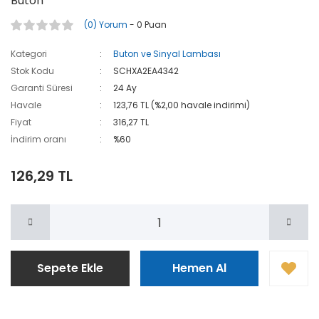
Buton
(0) Yorum
- 0 Puan
Kategori
Buton ve Sinyal Lambası
Stok Kodu
SCHXA2EA4342
Garanti Süresi
24 Ay
Havale
123,76 TL (%2,00 havale indirimi)
Fiyat
316,27 TL
İndirim oranı
%60
126,29 TL
Sepete Ekle
Hemen Al