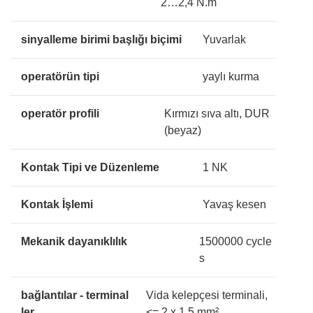
2…2,4 N.m
sinyalleme birimi başlığı biçimi
Yuvarlak
operatörün tipi
yaylı kurma
operatör profili
Kırmızı sıva altı, DUR
(beyaz)
Kontak Tipi ve Düzenleme
1 NK
Kontak İşlemi
Yavaş kesen
Mekanik dayanıklılık
1500000 cycle
s
bağlantılar - terminal
Vida kelepçesi terminali,
ler
<= 2 x 1,5 mm²