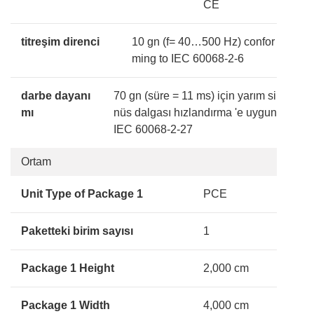
CE
titreşim direnci
10 gn (f= 40…500 Hz) confor
ming to IEC 60068-2-6
darbe dayanı
70 gn (süre = 11 ms) için yarım si
mı
nüs dalgası hızlandırma 'e uygun
IEC 60068-2-27
Ortam
Unit Type of Package 1
PCE
Paketteki birim sayısı
1
Package 1 Height
2,000 cm
Package 1 Width
4,000 cm