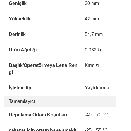
Genişlik
30 mm
Yükseklik
42 mm
Derinlik
54,7 mm
Ürün Ağırlığı
0,032 kg
Başlık/Operatör veya Lens Ren
Kırmızı
gi
İşletme tipi
Yaylı kurma
Tamamlayıcı
Depolama Ortam Koşulları
-40…70 °C
çalışma için ortam hava sıcaklı
-25…55 °C