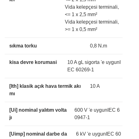
Vida kelepçesi terminali,
<= 1 x 2,5 mm²
Vida kelepçesi terminali,
>= 1 x 0,5 mm²
sıkma torku
0,8 N.m
kisa devre korumasi
10 A gL sigorta 'e uygunI
EC 60269-1
[Ith] klasik açık hava termik akı
10 A
mı
[Ui] nominal yalıtım volta
600 V 'e uygunIEC 6
jı
0947-1
[Uimp] nominal darbe da
6 kV 'e uygunIEC 60