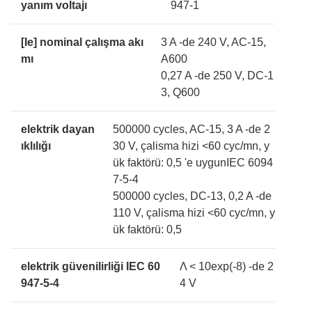
yanım voltajı
947-1
[Ie] nominal çalışma akı
3 A -de 240 V, AC-15,
mı
A600
0,27 A -de 250 V, DC-1
3, Q600
elektrik dayan
500000 cycles, AC-15, 3 A -de 2
ıklılığı
30 V, çalisma hizi <60 cyc/mn, y
ük faktörü: 0,5 'e uygunIEC 6094
7-5-4
500000 cycles, DC-13, 0,2 A -de
110 V, çalisma hizi <60 cyc/mn, y
ük faktörü: 0,5
elektrik güvenilirliği IEC 60
Λ < 10exp(-8) -de 2
947-5-4
4 V