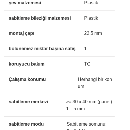
şev malzemesi
Plastik
sabitleme bileziği malzemesi
Plastik
montaj çapı
22,5 mm
bölünemez miktar başına satış
1
koruyucu bakım
TC
Çalışma konumu
Herhangi bir kon
um
sabitleme merkezi
>= 30 x 40 mm (panel)
1…5 mm
sabitleme modu
Sabitleme somunu: