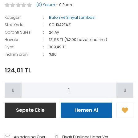
(0) Yorum
- 0 Puan
Kategori
Buton ve Sinyal Lambası
Stok Kodu
SCHXA2EA21
Garanti Süresi
24 Ay
Havale
121,53 TL (%2,00 havale indirimi)
Fiyat
309,49 TL
İndirim oranı
%60
124,01 TL
Sepete Ekle
Hemen Al
Arkadaşına Öner
Fiyatı Düşünce Haber Ver