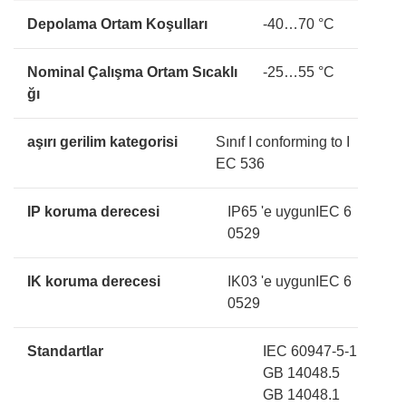
Depolama Ortam Koşulları
-40…70 °C
Nominal Çalışma Ortam Sıcaklı
-25…55 °C
ğı
aşırı gerilim kategorisi
Sınıf I conforming to I
EC 536
IP koruma derecesi
IP65 'e uygunIEC 6
0529
IK koruma derecesi
IK03 'e uygunIEC 6
0529
Standartlar
IEC 60947-5-1
GB 14048.5
GB 14048.1