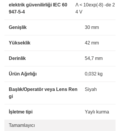
elektrik güvenilirliği IEC 60
Λ < 10exp(-8) -de 2
947-5-4
4 V
Genişlik
30 mm
Yükseklik
42 mm
Derinlik
54,7 mm
Ürün Ağırlığı
0,032 kg
Başlık/Operatör veya Lens Ren
Siyah
gi
İşletme tipi
Yaylı kurma
Tamamlayıcı