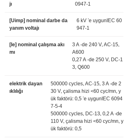
jı
0947-1
[Uimp] nominal darbe da
6 kV 'e uygunIEC 60
yanım voltajı
947-1
[Ie] nominal çalışma akı
3 A -de 240 V, AC-15,
mı
A600
0,27 A -de 250 V, DC-1
3, Q600
elektrik dayan
500000 cycles, AC-15, 3 A -de 2
ıklılığı
30 V, çalisma hizi <60 cyc/mn, y
ük faktörü: 0,5 'e uygunIEC 6094
7-5-4
500000 cycles, DC-13, 0,2 A -de
110 V, çalisma hizi <60 cyc/mn, y
ük faktörü: 0,5