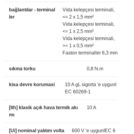
bağlantılar - terminal
Vida kelepçesi terminali,
ler
<= 2 x 1,5 mm²
Vida kelepçesi terminali,
<= 1 x 2,5 mm²
Vida kelepçesi terminali,
>= 1 x 0,5 mm²
Faston terminaller 6,3 mm
sıkma torku
0,8 N.m
kisa devre korumasi
10 A gL sigorta 'e uygunI
EC 60269-1
[Ith] klasik açık hava termik akı
10 A
mı
[Ui] nominal yalıtım volta
600 V 'e uygunIEC 6