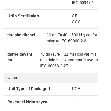
IEC 60947-1
Ürün Sertifikaları
CE
CCC
titreşim direnci
10 gn (f= 40…500 Hz) confor
ming to IEC 60068-2-6
darbe dayanı
70 gn (süre = 11 ms) için yarım si
mı
nüs dalgası hızlandırma 'e uygun
IEC 60068-2-27
Ortam
Unit Type of Package 1
PCE
Paketteki birim sayısı
1