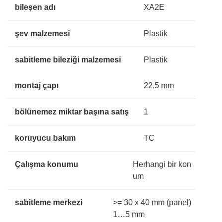
bileşen adı
XA2E
şev malzemesi
Plastik
sabitleme bileziği malzemesi
Plastik
montaj çapı
22,5 mm
bölünemez miktar başına satış
1
koruyucu bakım
TC
Çalışma konumu
Herhangi bir kon
um
sabitleme merkezi
>= 30 x 40 mm (panel)
1…5 mm