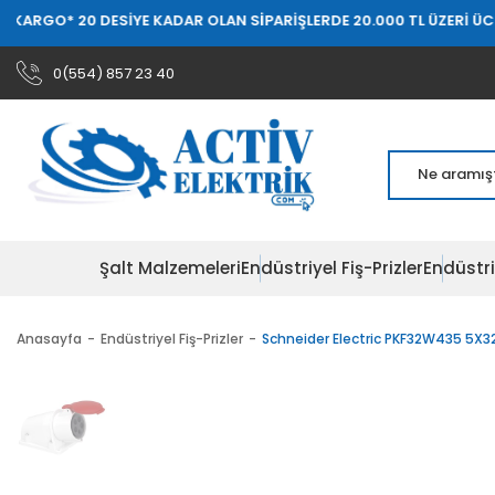
0 DESİYE KADAR OLAN SİPARİŞLERDE 20.000 TL ÜZERİ ÜCRETSİZ KAR
0(554) 857 23 40
Şalt Malzemeleri
Endüstriyel Fiş-Prizler
Endüstri
Anasayfa
Endüstriyel Fiş-Prizler
Schneider Electric PKF32W435 5X32