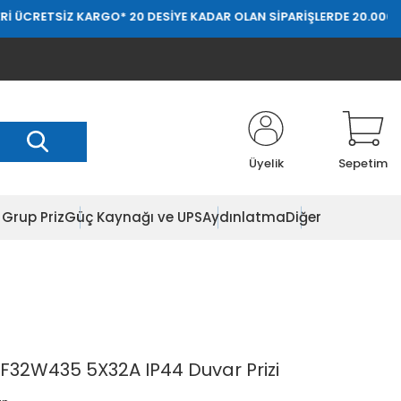
Z KARGO
* 20 DESİYE KADAR OLAN SİPARİŞLERDE 20.000 TL ÜZERİ ÜC
Üyelik
Sepetim
Grup Priz
Güç Kaynağı ve UPS
Aydınlatma
Diğer
KF32W435 5X32A IP44 Duvar Prizi