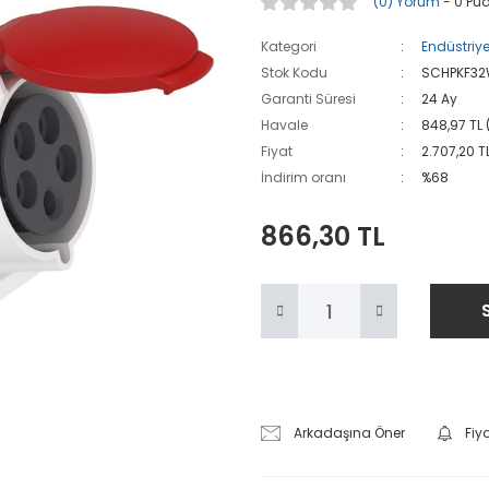
(0) Yorum
- 0 Pu
Kategori
Endüstriyel
Stok Kodu
SCHPKF3
Garanti Süresi
24 Ay
Havale
848,97 TL 
Fiyat
2.707,20 T
İndirim oranı
%68
866,30 TL
Arkadaşına Öner
Fiy