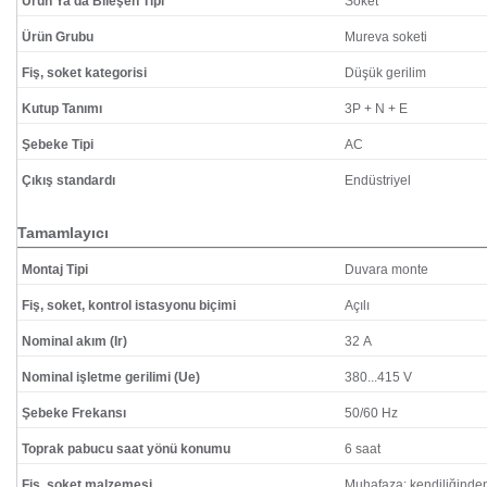
Ürün Ya da Bileşen Tipi
Soket
Ürün Grubu
Mureva soketi
Fiş, soket kategorisi
Düşük gerilim
Kutup Tanımı
3P + N + E
Şebeke Tipi
AC
Çıkış standardı
Endüstriyel
Tamamlayıcı
Montaj Tipi
Duvara monte
Fiş, soket, kontrol istasyonu biçimi
Açılı
Nominal akım (Ir)
32 A
Nominal işletme gerilimi (Ue)
380...415 V
Şebeke Frekansı
50/60 Hz
Toprak pabucu saat yönü konumu
6 saat
Fiş, soket malzemesi
Muhafaza: kendiliğinde