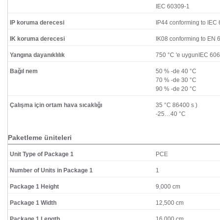
IEC 60309-1
IP koruma derecesi
IP44 conforming to IEC
IK koruma derecesi
IK08 conforming to EN 
Yangına dayanıklılık
750 °C 'e uygunIEC 60
Bağıl nem
50 % -de 40 °C
70 % -de 30 °C
90 % -de 20 °C
Çalışma için ortam hava sıcaklığı
35 °C 86400 s )
-25…40 °C
Paketleme üniteleri
Unit Type of Package 1
PCE
Number of Units in Package 1
1
Package 1 Height
9,000 cm
Package 1 Width
12,500 cm
Package 1 Length
16,000 cm