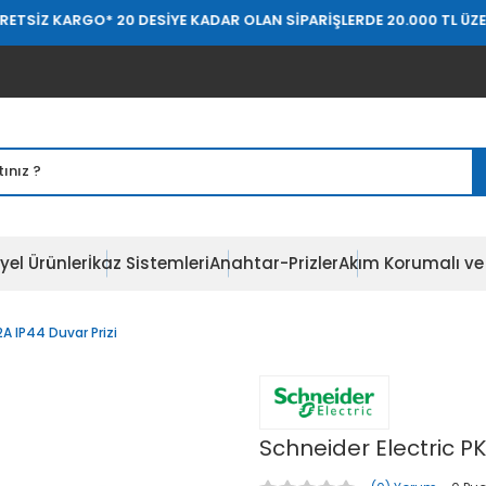
GO
* 20 DESİYE KADAR OLAN SİPARİŞLERDE 20.000 TL ÜZERİ ÜCRETSİ
yel Ürünler
İkaz Sistemleri
Anahtar-Prizler
Akım Korumalı ve 
A IP44 Duvar Prizi
Schneider Electric P