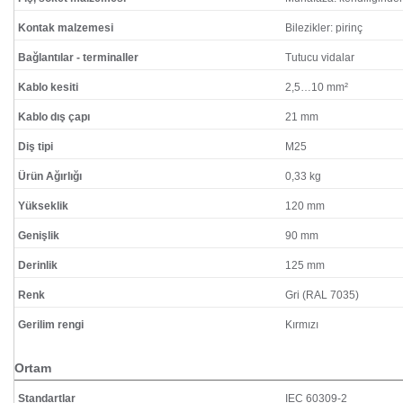
Kontak malzemesi
Bilezikler: pirinç
Bağlantılar - terminaller
Tutucu vidalar
Kablo kesiti
2,5…10 mm²
Kablo dış çapı
21 mm
Diş tipi
M25
Ürün Ağırlığı
0,33 kg
Yükseklik
120 mm
Genişlik
90 mm
Derinlik
125 mm
Renk
Gri (RAL 7035)
Gerilim rengi
Kırmızı
Ortam
Standartlar
IEC 60309-2