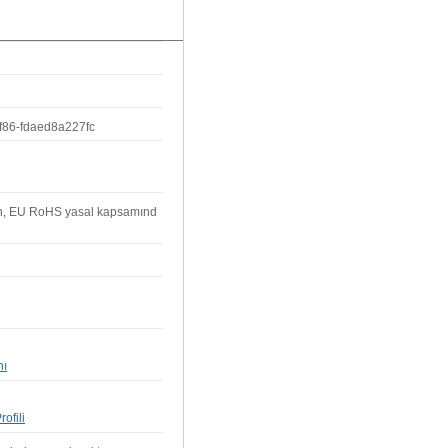
f86-fdaed8a227fc
ün, EU RoHS yasal kapsamınd
nı
ofili