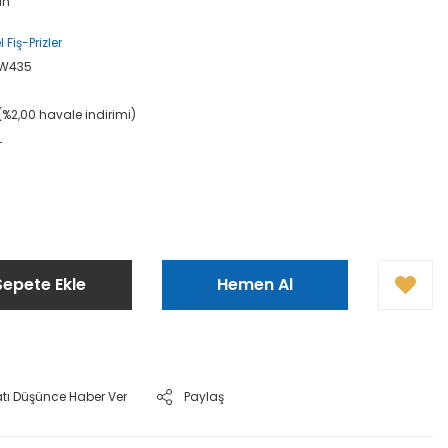
an
 Fiş-Prizler
2W435
(%2,00 havale indirimi)
L
Sepete Ekle
Hemen Al
atı Düşünce Haber Ver
Paylaş