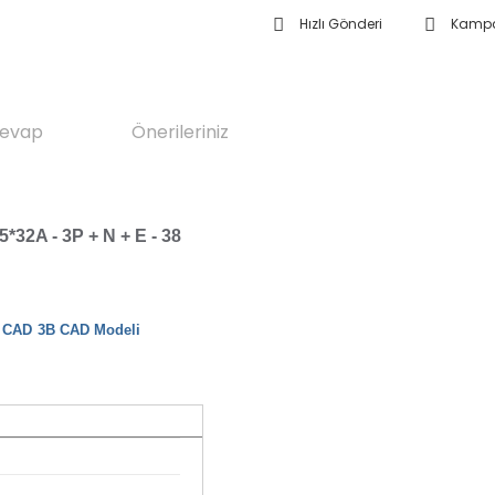
Hızlı Gönderi
Kampa
Cevap
Önerileriniz
 5*32A - 3P + N + E - 38
3B CAD Modeli