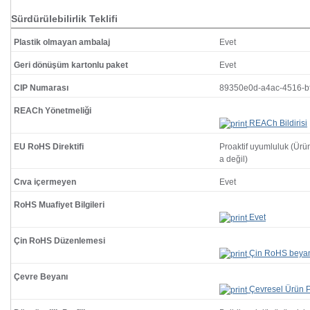
Sürdürülebilirlik Teklifi
Plastik olmayan ambalaj
Evet
Geri dönüşüm kartonlu paket
Evet
CIP Numarası
89350e0d-a4ac-4516-b
REACh Yönetmeliği
REACh Bildirisi
EU RoHS Direktifi
Proaktif uyumluluk (Ür
a değil)
Cıva içermeyen
Evet
RoHS Muafiyet Bilgileri
Evet
Çin RoHS Düzenlemesi
Çin RoHS beya
Çevre Beyanı
Çevresel Ürün Pr