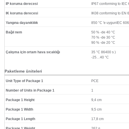
IP koruma derecesi
IP67 conforming to IEC
IK koruma derecesi
IK08 conforming to EN 
Yangına dayanıklılık
850 °C 'e uygunIEC 60
Bağıl nem
50 % -de 40 °C
70 % -de 30 °C
90 % -de 20 °C
Çalışma için ortam hava sıcaklığı
35 °C 86400 s )
-25…40 °C
Paketleme üniteleri
Unit Type of Package 1
PCE
Number of Units in Package 1
1
Package 1 Height
9,4 cm
Package 1 Width
9,5 cm
Package 1 Length
17,8 cm
Package 1 Weight
262 g