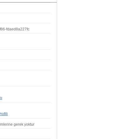
f86-fdaed8a227fc
nı
ofili
emlerine gerek yoktur