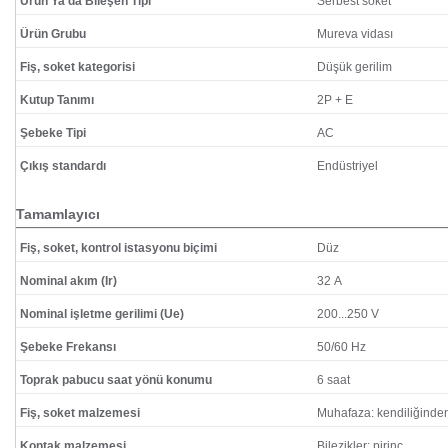
Ürün Ya da Bileşen Tipi
Serbest soket
Ürün Grubu
Mureva vidası
Fiş, soket kategorisi
Düşük gerilim
Kutup Tanımı
2P + E
Şebeke Tipi
AC
Çıkış standardı
Endüstriyel
Tamamlayıcı
Fiş, soket, kontrol istasyonu biçimi
Düz
Nominal akım (Ir)
32 A
Nominal işletme gerilimi (Ue)
200...250 V
Şebeke Frekansı
50/60 Hz
Toprak pabucu saat yönü konumu
6 saat
Fiş, soket malzemesi
Muhafaza: kendiliğinde
Kontak malzemesi
Bilezikler: pirinç