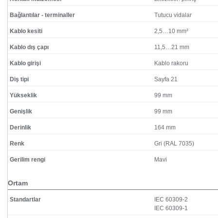
Bağlantılar - terminaller
Tutucu vidalar
Kablo kesiti
2,5…10 mm²
Kablo dış çapı
11,5…21 mm
Kablo girişi
Kablo rakoru
Diş tipi
Sayfa 21
Yükseklik
99 mm
Genişlik
99 mm
Derinlik
164 mm
Renk
Gri (RAL 7035)
Gerilim rengi
Mavi
Ortam
Standartlar
IEC 60309-2
IEC 60309-1