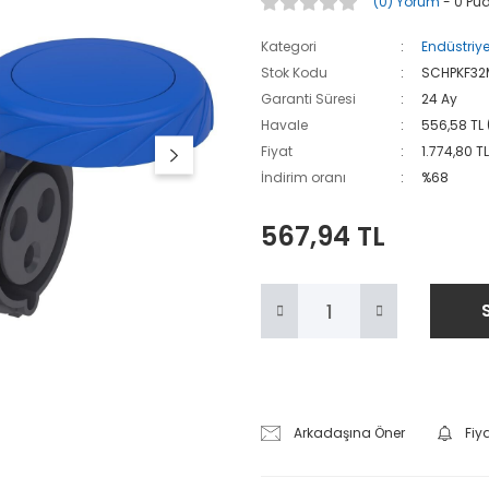
(0) Yorum
- 0 Pu
Kategori
Endüstriyel
Stok Kodu
SCHPKF32
Garanti Süresi
24 Ay
Havale
556,58 TL 
Fiyat
1.774,80 T
İndirim oranı
%68
567,94 TL
Arkadaşına Öner
Fiy