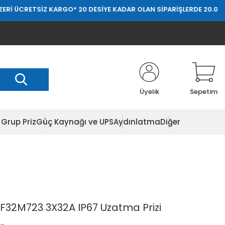
SİZ KARGO
* 20 DESİYE KADAR OLAN SİPARİŞLERDE 20.000 TL ÜZERİ 
Üyelik
Sepetim
Grup Priz
Güç Kaynağı ve UPS
Aydınlatma
Diğer
KF32M723 3X32A IP67 Uzatma Prizi