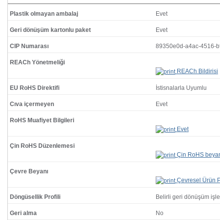
Plastik olmayan ambalaj
Evet
Geri dönüşüm kartonlu paket
Evet
CIP Numarası
89350e0d-a4ac-4516-b
REACh Yönetmeliği
REACh Bildirisi
EU RoHS Direktifi
İstisnalarla Uyumlu
Cıva içermeyen
Evet
RoHS Muafiyet Bilgileri
Evet
Çin RoHS Düzenlemesi
Çin RoHS beya
Çevre Beyanı
Çevresel Ürün Pr
Döngüsellik Profili
Belirli geri dönüşüm işl
Geri alma
No