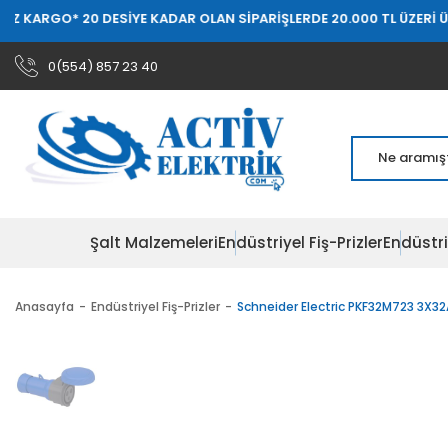
 20 DESİYE KADAR OLAN SİPARİŞLERDE 20.000 TL ÜZERİ ÜCRETSİZ K
0(554) 857 23 40
Şalt Malzemeleri
Endüstriyel Fiş-Prizler
Endüstri
Anasayfa
Endüstriyel Fiş-Prizler
Schneider Electric PKF32M723 3X32