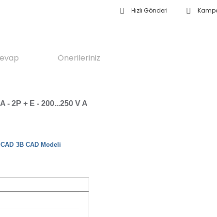
Hızlı Gönderi
Kampa
Cevap
Önerileriniz
A - 2P + E - 200...250 V A
3B CAD Modeli