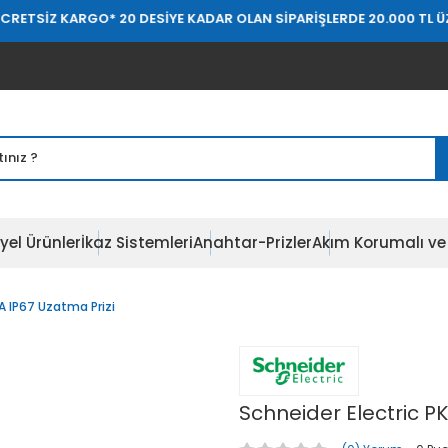
ARGO
* 20 DESİYE KADAR OLAN SİPARİŞLERDE 20.000 TL ÜZERİ ÜCRET
yel Ürünler
İkaz Sistemleri
Anahtar-Prizler
Akım Korumalı ve 
A IP67 Uzatma Prizi
Schneider Electric P