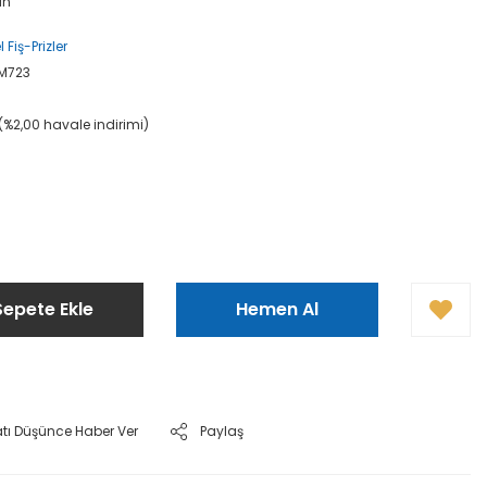
an
 Fiş-Prizler
M723
(%2,00 havale indirimi)
L
Sepete Ekle
Hemen Al
atı Düşünce Haber Ver
Paylaş