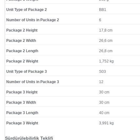
Unit Type of Package 2
BB1
Number of Units in Package 2
6
Package 2 Height
17,8 cm
Package 2 Width
26,6 cm
Package 2 Length
26,8 cm
Package 2 Weight
1,752 kg
Unit Type of Package 3
S03
Number of Units in Package 3
12
Package 3 Height
30 cm
Package 3 Width
30 cm
Package 3 Length
40 cm
Package 3 Weight
3,991 kg
Sürdürülebilirlik Teklifi