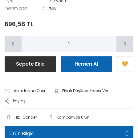
Fiyat
2.176,80 TL
İndirim oranı
%68
696,58 TL
Sepete Ekle
Hemen Al
Arkadaşına Öner
Fiyatı Düşünce Haber Ver
Paylaş
Hızlı Gönderi
Kampanyalı Ürün
Ürün Bilgisi