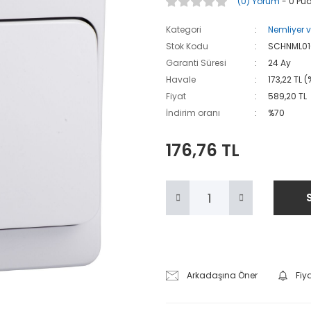
(0) Yorum
- 0 Pu
Kategori
Nemliyer 
Stok Kodu
SCHNML01
Garanti Süresi
24 Ay
Havale
173,22 TL 
Fiyat
589,20 TL
İndirim oranı
%70
176,76 TL
Arkadaşına Öner
Fiy