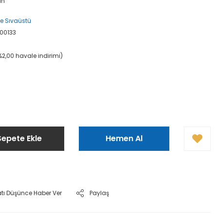
an
ve Sıvaüstü
00133
(%2,00 havale indirimi)
Sepete Ekle
Hemen Al
atı Düşünce Haber Ver
Paylaş