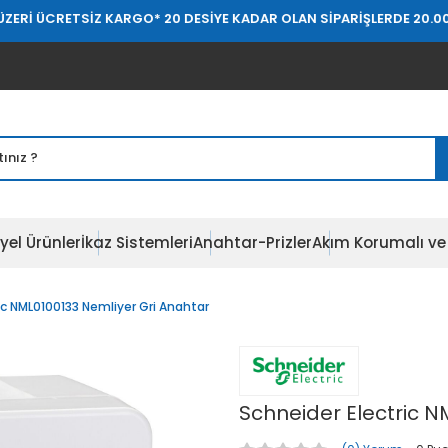
TSİZ KARGO
* 20 DESİYE KADAR OLAN SİPARİŞLERDE 20.000 TL ÜZERİ
yel Ürünler
İkaz Sistemleri
Anahtar-Prizler
Akım Korumalı ve 
ic NML0100133 Nemliyer Gri Anahtar
Schneider Electric N