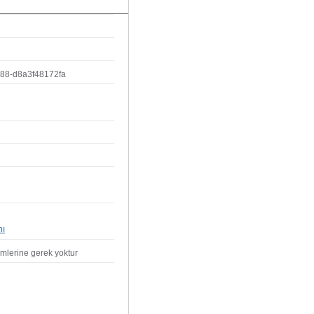
488-d8a3f48172fa
nı
emlerine gerek yoktur