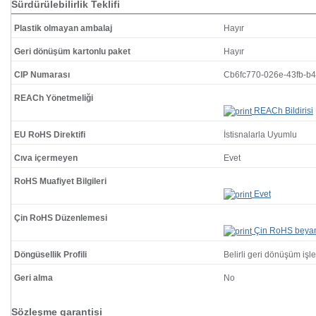
Sürdürülebilirlik Teklifi
Plastik olmayan ambalaj
Hayır
Geri dönüşüm kartonlu paket
Hayır
CIP Numarası
Cb6fc770-026e-43fb-b
REACh Yönetmeliği
REACh Bildirisi
EU RoHS Direktifi
İstisnalarla Uyumlu
Cıva içermeyen
Evet
RoHS Muafiyet Bilgileri
Evet
Çin RoHS Düzenlemesi
Çin RoHS beya
Döngüsellik Profili
Belirli geri dönüşüm işl
Geri alma
No
Sözleşme garantisi