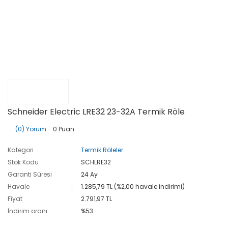
Schneider Electric LRE32 23-32A Termik Röle
(0) Yorum
- 0 Puan
Kategori
Termik Röleler
Stok Kodu
SCHLRE32
Garanti Süresi
24 Ay
Havale
1.285,79 TL (%2,00 havale indirimi)
Fiyat
2.791,97 TL
İndirim oranı
%53