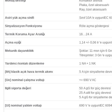
Montaj desteği
Kontaktör altında
Plaka, özel aksesuarlı
Ray, özel aksesuarlı
Asiri yük açma sinifi
Sınıf 10A 'e uygunIEC 
Sinyalizasyon Fonksiyonu
Röle açma göstergesi
Termik Koruma Ayar Aralığı
16…24 A
Açma eşiği
1,14 +/- 0,06 Ir 'e uygu
Mekanik dayanıklılık
Şoklar: 11 msn için 6 G
Titreşimler: 3 Gn 'e uy
Yardımcı kontak düzenleme
1 NA + 1 NK
[Ith] klasik açık hava termik akımı
5 A için sinyalleme devr
[Ue] nominal çalışma voltajı
<= 690 V AC
Ilgili sigorta değeri
50 A gG for güç devresi
25 A aM for güç devresi
5 A gG for sinyalleme de
[Ui] nominal yalıtım voltajı
690 V 'e uygunIEC 609