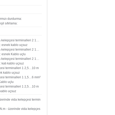
rmızı durdurma:
l sıfırlama:
a kelepçesi terminalleri 2 1…
s: esnek kablo uçsuz
a kelepçesi terminalleri 2 1…
s: esnek Kablo uçlu
a kelepçesi terminalleri 2 1…
: katı kablo uçsuz
çesi terminalleri 1 2,5…10 m
nek kablo uçsuz
çesi terminalleri 1 1,5…6 mm²
 Kablo uçlu
çesi terminalleri 1 2,5…10 m
ı kablo uçsuz
zerinde vida kelepçesi termin
 N.m - üzerinde vida kelepçes