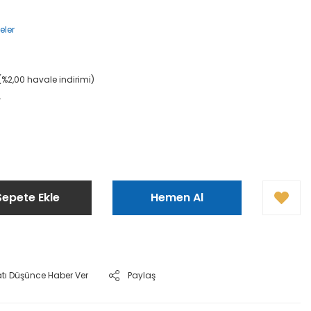
eler
(%2,00 havale indirimi)
L
Sepete Ekle
Hemen Al
atı Düşünce Haber Ver
Paylaş