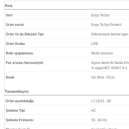
Ana
Seri
Easy TeSys
Ürün serisi
Easy TeSys Protect
Ürün Ya da Bileşen Tipi
Diferansiyel termal aşırı
Ürün Grubu
LRE
Röle uygulaması
Motor koruma
Faz arızası hassasiyeti
Açma akımı iki fazda Ir'
'e uygunIEC 60947-4-1
Renk
Gri (RAL 7011)
Tamamlayıcı
Ürün uyumluluğu
LC1E25...38
Şebeke Tipi
AC
Şebeke Frekansı
50...60 Hz