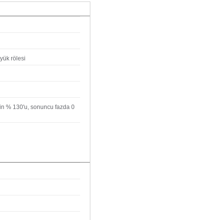
 yük rölesi
nin % 130'u, sonuncu fazda 0