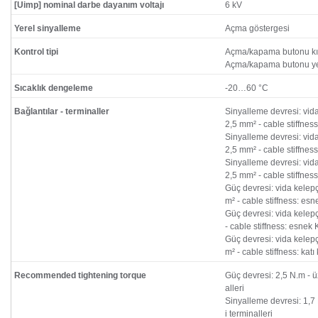
[Uimp] nominal darbe dayanım voltajı
6 kV
Yerel sinyalleme
Açma göstergesi
Kontrol tipi
Açma/kapama butonu kı
Açma/kapama butonu yeşi
Sıcaklık dengeleme
-20…60 °C
Bağlantılar - terminaller
Sinyalleme devresi: vid
2,5 mm² - cable stiffnes
Sinyalleme devresi: vid
2,5 mm² - cable stiffnes
Sinyalleme devresi: vid
2,5 mm² - cable stiffness
Güç devresi: vida kelep
m² - cable stiffness: es
Güç devresi: vida kelep
- cable stiffness: esnek
Güç devresi: vida kelep
m² - cable stiffness: kat
Recommended tightening torque
Güç devresi: 2,5 N.m - ü
alleri
Sinyalleme devresi: 1,7
i terminalleri