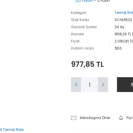
(0) Yorum
- 0 Puan
Kategori
Termik Röl
Stok Kodu
SCHLRE22
Garanti Süresi
24 Ay
Havale
958,29 TL 
Fiyat
2.080,81 T
İndirim oranı
%53
977,85 TL
Arkadaşına Öner
Fiy