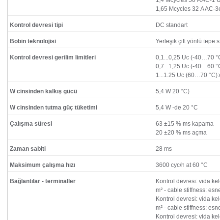
1,4 Mcycles 50 A AC-1 
1,65 Mcycles 32 A AC-3
Kontrol devresi tipi
DC standart
Bobin teknolojisi
Yerleşik çift yönlü tepe s
Kontrol devresi gerilim limitleri
0,1...0,25 Uc (-40…70 
0,7...1,25 Uc (-40…60 
1...1.25 Uc (60…70 °C)
W cinsinden kalkış gücü
5,4 W 20 °C)
W cinsinden tutma güç tüketimi
5,4 W -de 20 °C
Çalışma süresi
63 ±15 % ms kapama
20 ±20 % ms açma
Zaman sabiti
28 ms
Maksimum çalışma hızı
3600 cyc/h at 60 °C
Bağlantılar - terminaller
Kontrol devresi: vida ke
m² - cable stiffness: es
Kontrol devresi: vida ke
m² - cable stiffness: es
Kontrol devresi: vida ke