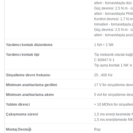
alleri - tornavidayla dü
Güç devresi: 2,5 N.m - ü
alleri - tornavidayla Phi
Kontrol devresi: 1,7 N.m
minalleri - tornavidayla 
Güç devresi: 2,5 N.m - ü
alleri - tornavidayla poz
Yardımcı kontak düzenleme
1 NA + 1 NK
Yardımcı kontak tipi
Tip mekanik olarak bağl
C 60947-5-1
Tip ayna kontak 1 NK '
Sinyalleme devre frekansı
25...400 Hz
Minimum anahtarlama gerilimi
17 V for sinyalleme devr
Minimum anahtarlama akımı
5 mA for sinyalleme dev
Yalıtım direnci
> 10 MOhm for sinyalle
Çakışmama süresi
1,5 ms enerji kesmede 
1,5 ms enerjilemede NK
Montaj Desteği
Ray