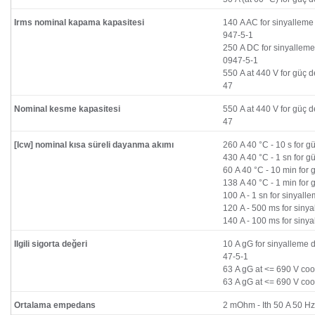
Irms nominal kapama kapasitesi
140 A AC for sinyalleme
947-5-1
250 A DC for sinyalleme
0947-5-1
550 A at 440 V for güç 
47
Nominal kesme kapasitesi
550 A at 440 V for güç 
47
[Icw] nominal kısa süreli dayanma akımı
260 A 40 °C - 10 s for g
430 A 40 °C - 1 sn for g
60 A 40 °C - 10 min for 
138 A 40 °C - 1 min for 
100 A - 1 sn for sinyall
120 A - 500 ms for siny
140 A - 100 ms for siny
Ilgili sigorta değeri
10 A gG for sinyalleme 
47-5-1
63 A gG at <= 690 V coor
63 A gG at <= 690 V coor
Ortalama empedans
2 mOhm - Ith 50 A 50 Hz