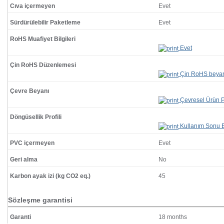
Cıva içermeyen
Evet
Sürdürülebilir Paketleme
Evet
RoHS Muafiyet Bilgileri
Evet
Çin RoHS Düzenlemesi
Çin RoHS beya
Çevre Beyanı
Çevresel Ürün Pr
Döngüsellik Profili
Kullanım Sonu Bi
PVC içermeyen
Evet
Geri alma
No
Karbon ayak izi (kg CO2 eq.)
45
Sözleşme garantisi
Garanti
18 months