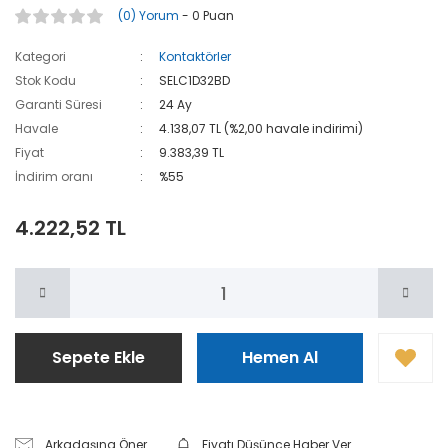
(0) Yorum
- 0 Puan
Kategori
Kontaktörler
Stok Kodu
SELC1D32BD
Garanti Süresi
24 Ay
Havale
4.138,07 TL (%2,00 havale indirimi)
Fiyat
9.383,39 TL
İndirim oranı
%55
4.222,52 TL
Sepete Ekle
Hemen Al
Arkadaşına Öner
Fiyatı Düşünce Haber Ver