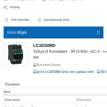
Paylaş
Hızlı Gönderi
Kampanyalı Ürün
Ürün Bilgisi
LC1D32BD
TeSys D Kontaktör - 3P (3 NA) - AC-3 - <
bin
LC1D32BD ürün veri sayfası indir
Özellikler
Ana
Ürün serisi
TeSys Deca