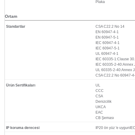
Plaka
Ortam
Standartlar
CSA C22.2 No 14
EN 60947-4-1
EN 60947-5-1
IEC 60947-4-1
IEC 60947-5-1
UL 60947-4-1
IEC 60335-1:Clause 30
IEC 60335-2-40:Annex 
UL 60335-2-40:Annex J
CSA C22.2 No 60947-4
Ürün Sertifikaları
UL
CCC
CSA
Denizcilik
UKCA
EAC
CB Şeması
IP koruma derecesi
IP20 ön yüz 'e uygunIE