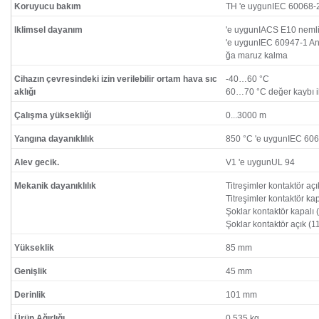
Koruyucu bakım
TH 'e uygunIEC 60068-
Iklimsel dayanım
'e uygunIACS E10 nemli
'e uygunIEC 60947-1 An
ğa maruz kalma
Cihazın çevresindeki izin verilebilir ortam hava sıc
-40…60 °C
aklığı
60…70 °C değer kaybı i
Çalışma yüksekliği
0...3000 m
Yangına dayanıklılık
850 °C 'e uygunIEC 60
Alev gecik.
V1 'e uygunUL 94
Mekanik dayanıklılık
Titreşimler kontaktör açı
Titreşimler kontaktör kap
Şoklar kontaktör kapalı 
Şoklar kontaktör açık (1
Yükseklik
85 mm
Genişlik
45 mm
Derinlik
101 mm
Ürün Ağırlığı
0,535 kg