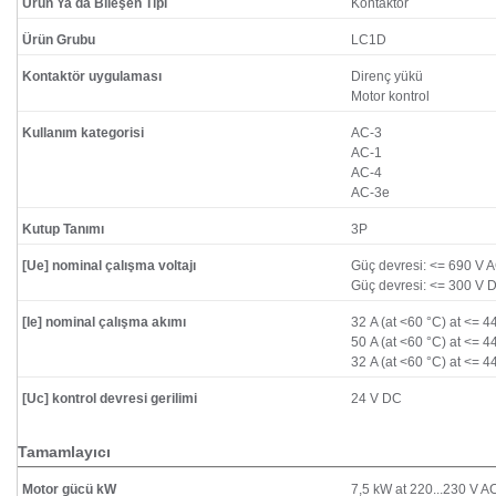
Ürün Ya da Bileşen Tipi
Kontaktör
Ürün Grubu
LC1D
Kontaktör uygulaması
Direnç yükü
Motor kontrol
Kullanım kategorisi
AC-3
AC-1
AC-4
AC-3e
Kutup Tanımı
3P
[Ue] nominal çalışma voltajı
Güç devresi: <= 690 V A
Güç devresi: <= 300 V 
[Ie] nominal çalışma akımı
32 A (at <60 °C) at <= 4
50 A (at <60 °C) at <= 4
32 A (at <60 °C) at <= 
[Uc] kontrol devresi gerilimi
24 V DC
Tamamlayıcı
Motor gücü kW
7,5 kW at 220...230 V A