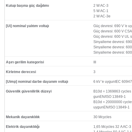
Kutup başına güç dağılımı
2 W AC-3
5 W AC-1
2 W AC-3e
[Ui] nominal yalıtım voltajı
Güç devresi: 690 V 'e 
Güç devresi: 600 V CSA s
Güç devresi: 600 V UL se
Sinyalleme devresi: 69
Sinyalleme devresi: 600 
Sinyalleme devresi: 600 
Aşırı gerilim kategorisi
III
Kirletme derecesi
3
[Uimp] nominal darbe dayanım voltajı
6 kV 'e uygunIEC 60947
Güvenlik güvenilirlik düzeyi
B10d = 1369863 cycles n
gunEN/ISO 13849-1
B10d = 20000000 cycles
uygunEN/ISO 13849-1
Mekanik dayanıklılık
30 Mcycles
Elektrik dayanıklılığı
1,65 Mcycles 32 A AC-3