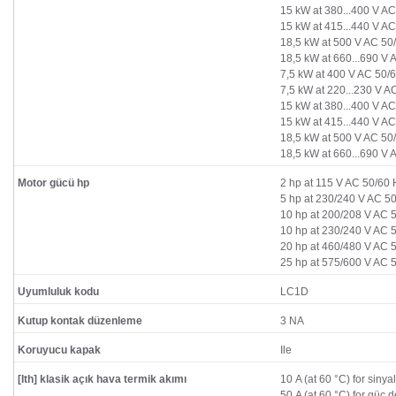
15 kW at 380...400 V AC
15 kW at 415...440 V AC
18,5 kW at 500 V AC 50
18,5 kW at 660...690 V 
7,5 kW at 400 V AC 50/
7,5 kW at 220...230 V A
15 kW at 380...400 V A
15 kW at 415...440 V A
18,5 kW at 500 V AC 50
18,5 kW at 660...690 V 
Motor gücü hp
2 hp at 115 V AC 50/60 H
5 hp at 230/240 V AC 50
10 hp at 200/208 V AC 5
10 hp at 230/240 V AC 5
20 hp at 460/480 V AC 5
25 hp at 575/600 V AC 5
Uyumluluk kodu
LC1D
Kutup kontak düzenleme
3 NA
Koruyucu kapak
Ile
[Ith] klasik açık hava termik akımı
10 A (at 60 °C) for siny
50 A (at 60 °C) for güç d