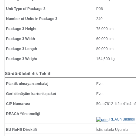
Unit Type of Package 3
P06
Number of Units in Package 3
240
Package 3 Height
75,000 cm
Package 3 Width
60,000 cm
Package 3 Length
80,000 cm
Package 3 Weight
154,500 kg
Sürdürülebilirlik Teklifi
Plastik olmayan ambalaj
Evet
Geri dönüşüm kartonlu paket
Evet
CIP Numarası
50ae7612-fd2e-41e4-
REACh Yönetmeliği
REACh Bildirisi
EU RoHS Direktifi
İstisnalarla Uyumlu