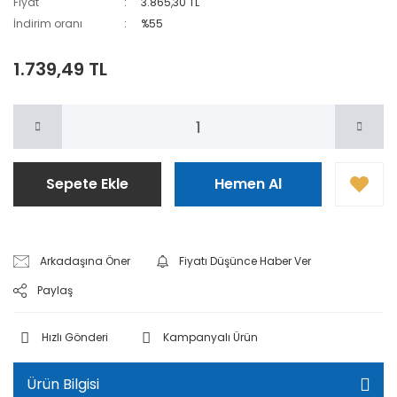
Fiyat
3.865,30 TL
İndirim oranı
%55
1.739,49 TL
Sepete Ekle
Hemen Al
Arkadaşına Öner
Fiyatı Düşünce Haber Ver
Paylaş
Hızlı Gönderi
Kampanyalı Ürün
Ürün Bilgisi