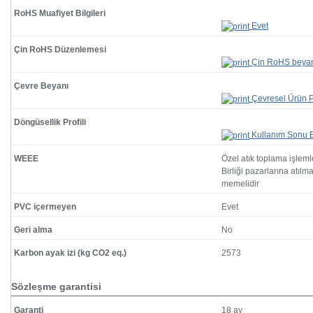
RoHS Muafiyet Bilgileri
Evet
Çin RoHS Düzenlemesi
Çin RoHS beya
Çevre Beyanı
Çevresel Ürün Pr
Döngüsellik Profili
Kullanım Sonu Bi
WEEE
Özel atık toplama işlem
Birliği pazarlarına atılm
memelidir
PVC içermeyen
Evet
Geri alma
No
Karbon ayak izi (kg CO2 eq.)
2573
Sözleşme garantisi
Garanti
18 ay