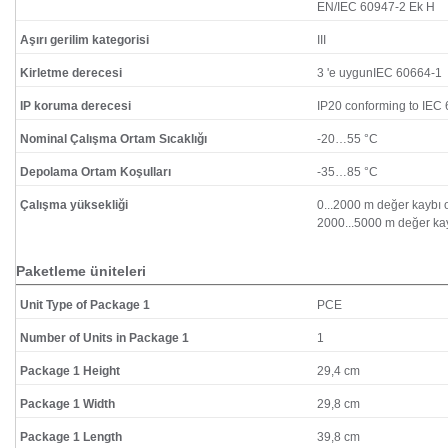
EN/IEC 60947-2 Ek H
Aşırı gerilim kategorisi
III
Kirletme derecesi
3 'e uygunIEC 60664-1
IP koruma derecesi
IP20 conforming to IEC
Nominal Çalışma Ortam Sıcaklığı
-20…55 °C
Depolama Ortam Koşulları
-35…85 °C
Çalışma yüksekliği
0...2000 m değer kaybı
2000...5000 m değer kay
Paketleme üniteleri
Unit Type of Package 1
PCE
Number of Units in Package 1
1
Package 1 Height
29,4 cm
Package 1 Width
29,8 cm
Package 1 Length
39,8 cm