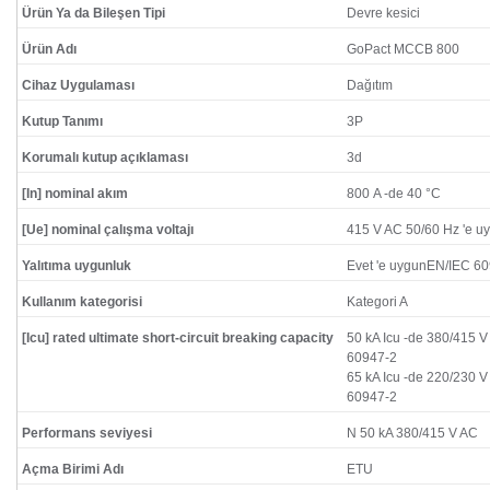
Ürün Ya da Bileşen Tipi
Devre kesici
Ürün Adı
GoPact MCCB 800
Cihaz Uygulaması
Dağıtım
Kutup Tanımı
3P
Korumalı kutup açıklaması
3d
[In] nominal akım
800 A -de 40 °C
[Ue] nominal çalışma voltajı
415 V AC 50/60 Hz 'e 
Yalıtıma uygunluk
Evet 'e uygunEN/IEC 6
Kullanım kategorisi
Kategori A
[Icu] rated ultimate short-circuit breaking capacity
50 kA Icu -de 380/415 
60947-2
65 kA Icu -de 220/230 
60947-2
Performans seviyesi
N 50 kA 380/415 V AC
Açma Birimi Adı
ETU