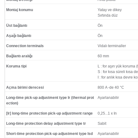
Montaj konumu
Yatay ve dikey
Sırtında düz
Üst bağlantı
Ön
Aşağı bağlantı
Ön
Connection terminals
Vidalı terminaller
Bağlantı aralığı
60 mm
Koruma tipi
L : for aşırı yük koruma (
S : for kısa süreli kısa 
I : for anlık kısa devre 
Açma birimi derecesi
800 A -de 40 °C
Long-time pick-up adjustment type Ir (thermal prot
Ayarlanabilir
ection)
[Ir] long-time protection pick-up adjustment range
0,25...1 x In
Long-time protection delay adjustment type tr
Sabit
Short-time protection pick-up adjustment type Isd
Ayarlanabilir