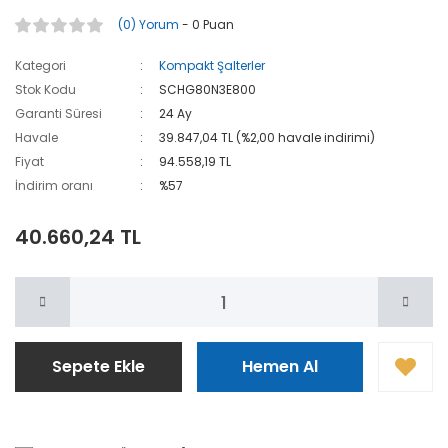
(0) Yorum
- 0 Puan
Kategori
Kompakt Şalterler
Stok Kodu
SCHG80N3E800
Garanti Süresi
24 Ay
Havale
39.847,04 TL (%2,00 havale indirimi)
Fiyat
94.558,19 TL
İndirim oranı
%57
40.660,24 TL
Sepete Ekle
Hemen Al