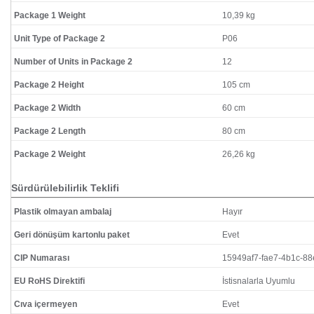
Package 1 Weight
10,39 kg
Unit Type of Package 2
P06
Number of Units in Package 2
12
Package 2 Height
105 cm
Package 2 Width
60 cm
Package 2 Length
80 cm
Package 2 Weight
26,26 kg
Sürdürülebilirlik Teklifi
Plastik olmayan ambalaj
Hayır
Geri dönüşüm kartonlu paket
Evet
CIP Numarası
15949af7-fae7-4b1c-8
EU RoHS Direktifi
İstisnalarla Uyumlu
Cıva içermeyen
Evet