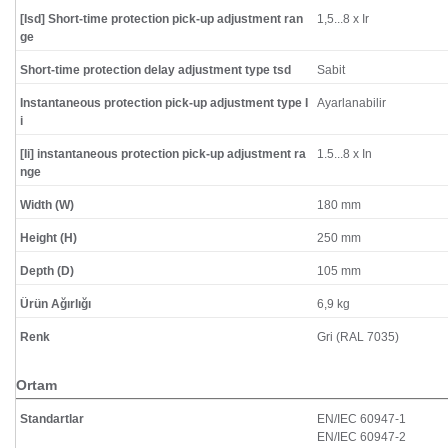
[Isd] Short-time protection pick-up adjustment ran
1,5...8 x Ir
ge
Short-time protection delay adjustment type tsd
Sabit
Instantaneous protection pick-up adjustment type I
Ayarlanabilir
i
[Ii] instantaneous protection pick-up adjustment ra
1.5...8 x In
nge
Width (W)
180 mm
Height (H)
250 mm
Depth (D)
105 mm
Ürün Ağırlığı
6,9 kg
Renk
Gri (RAL 7035)
Ortam
Standartlar
EN/IEC 60947-1
EN/IEC 60947-2