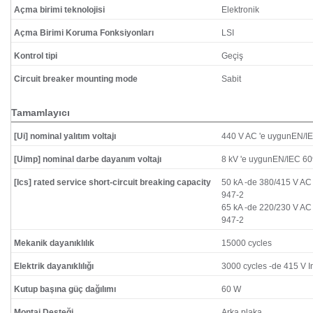
Açma birimi teknolojisi
Elektronik
Açma Birimi Koruma Fonksiyonları
LSI
Kontrol tipi
Geçiş
Circuit breaker mounting mode
Sabit
Tamamlayıcı
[Ui] nominal yalıtım voltajı
440 V AC 'e uygunEN/I
[Uimp] nominal darbe dayanım voltajı
8 kV 'e uygunEN/IEC 6
[Ics] rated service short-circuit breaking capacity
50 kA -de 380/415 V AC
947-2
65 kA -de 220/230 V AC
947-2
Mekanik dayanıklılık
15000 cycles
Elektrik dayanıklılığı
3000 cycles -de 415 V I
Kutup başına güç dağılımı
60 W
Montaj Desteği
Arka plaka