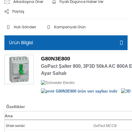
Arkadaşına Öner
Fiyatı Düşünce Haber Ver
Paylaş
Hızlı Gönderi
Kampanyalı Ürün
Ürün Bilgisi
G80N3E800
GoPact Şalter 800, 3P3D 50kA AC 800A El
Ayar Sahalı
G80N3E800 ürün veri sayfası indir
Özellikler
Ana
Ürün serisi
GoPact MCCB