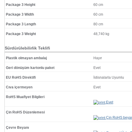
Package 3 Height
60 cm
Package 3 Width
60 cm
Package 3 Length
80 cm
Package 3 Weight
48,740 kg
Sürdürülebilirlik Teklifi
Plastik olmayan ambalaj
Hayır
Geri dönüşüm kartonlu paket
Evet
EU RoHS Direktifi
İstisnalarla Uyumlu
Cıva içermeyen
Evet
RoHS Muafiyet Bilgileri
Evet
Çin RoHS Düzenlemesi
Çin RoHS beya
Çevre Beyanı