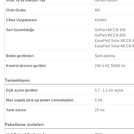
Ürün Ya da Bileşen Tipi
Gerilim bobini
Ürün Grubu
MX
Cihaz Uygulaması
Kontrol
Seri Uyumluluğu
GoPact MCCB 400
GoPact MCCB 800
EasyPact Solar MCCB 
EasyPact Solar MCCB 
Bobin gerilimleri
Şönt açtırma
Kontrol devresi gerilimi
240 V AC 50/60 Hz
Tamamlayıcı
Eşik açma gerilimi
0,7...1,1 Un açma
Max supply pick-up power consumption
5 VA
Yanıt süresi
25 ms
Paketleme üniteleri