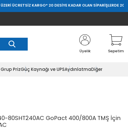
ETSİZ KARGO
* 20 DESİYE KADAR OLAN SİPARİŞLERDE 20.000 TL ÜZER
Üyelik
Sepetim
Grup Priz
Güç Kaynağı ve UPS
Aydınlatma
Diğer
G40-80SHT240AC GoPact 400/800A TMŞ İçin
VAC