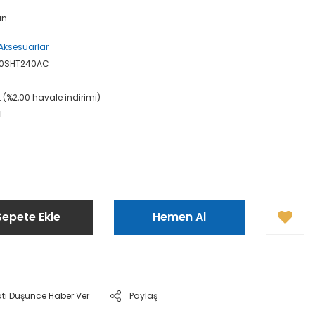
an
Aksesuarlar
0SHT240AC
L (%2,00 havale indirimi)
L
Sepete Ekle
Hemen Al
atı Düşünce Haber Ver
Paylaş