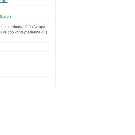
ofili
lgileri
lerinin ardından ürün Avrupa
alı ve çöp konteynerlerine düş