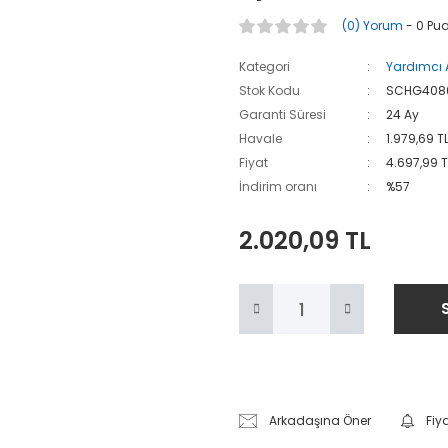
(0) Yorum
- 0 Pu
Kategori
Yardımcı 
Stok Kodu
SCHG408
Garanti Süresi
24 Ay
Havale
1.979,69 T
Fiyat
4.697,99 T
İndirim oranı
%57
2.020,09 TL
Arkadaşına Öner
Fiy