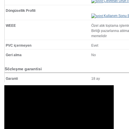
Çevresel Ürün Pr
Döngüsellik Profili
Kullanım Sonu Bi
WEEE
Özel atık toplama işlem
Birliği pazarlarına atılm
memelidir
PVC içermeyen
Evet
Geri alma
No
Sözleşme garantisi
Garanti
18 ay