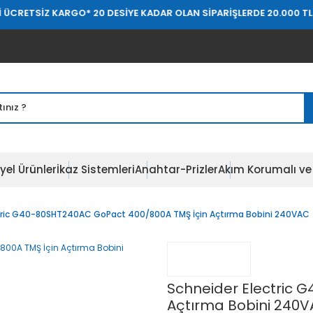
 KARGO
* 20 DESİYE KADAR OLAN SİPARİŞLERDE 20.000 TL ÜZERİ ÜCR
yel Ürünler
İkaz Sistemleri
Anahtar-Prizler
Akım Korumalı ve 
tric G40-80SHT240AC GoPact 400/800A TMŞ İçin Açtırma Bobini 240VAC
Schneider Electric 
Açtırma Bobini 240