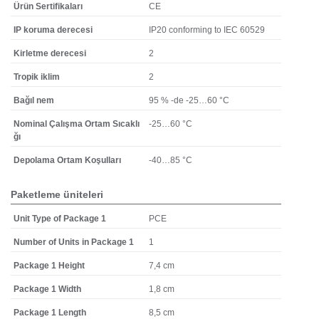
Ürün Sertifikaları
CE
IP koruma derecesi
IP20 conforming to IEC 60529
Kirletme derecesi
2
Tropik iklim
2
Bağıl nem
95 % -de -25…60 °C
Nominal Çalışma Ortam Sıcaklı
-25…60 °C
ğı
Depolama Ortam Koşulları
-40…85 °C
Paketleme üniteleri
Unit Type of Package 1
PCE
Number of Units in Package 1
1
Package 1 Height
7,4 cm
Package 1 Width
1,8 cm
Package 1 Length
8,5 cm