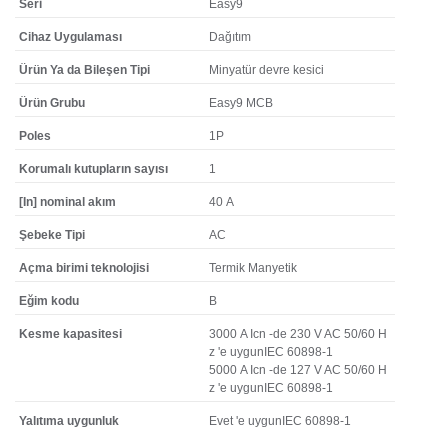
Seri
Easy9
Cihaz Uygulaması
Dağıtım
Ürün Ya da Bileşen Tipi
Minyatür devre kesici
Ürün Grubu
Easy9 MCB
Poles
1P
Korumalı kutupların sayısı
1
[In] nominal akım
40 A
Şebeke Tipi
AC
Açma birimi teknolojisi
Termik Manyetik
Eğim kodu
B
Kesme kapasitesi
3000 A Icn -de 230 V AC 50/60 H
z 'e uygunIEC 60898-1
5000 A Icn -de 127 V AC 50/60 H
z 'e uygunIEC 60898-1
Yalıtıma uygunluk
Evet 'e uygunIEC 60898-1