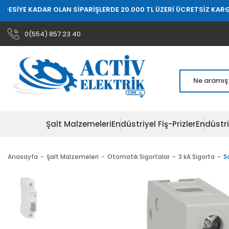
KADAR OLAN SİPARİŞLERDE 20.000 TL ÜZERİ ÜCRETSİZ KARGO
* 20 DE
0(554) 857 23 40
Şalt Malzemeleri
Endüstriyel Fiş-Prizler
Endüstri
Anasayfa
Şalt Malzemeleri
Otomatik Sigortalar
3 kA Sigorta
S