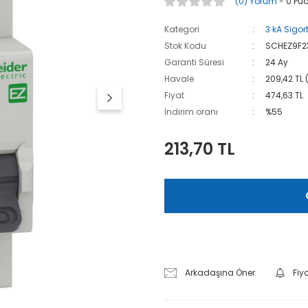
(0) Yorum
- 0 Pu
Kategori
3 kA Sigor
Stok Kodu
SCHEZ9F2
Garanti Süresi
24 Ay
Havale
209,42 TL 
Fiyat
474,63 TL
İndirim oranı
%55
213,70 TL
Arkadaşına Öner
Fiy