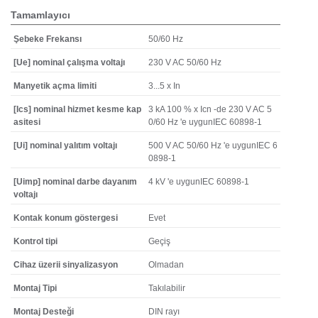
Tamamlayıcı
Şebeke Frekansı
50/60 Hz
[Ue] nominal çalışma voltajı
230 V AC 50/60 Hz
Manyetik açma limiti
3...5 x In
[Ics] nominal hizmet kesme kap
3 kA 100 % x Icn -de 230 V AC 5
asitesi
0/60 Hz 'e uygunIEC 60898-1
[Ui] nominal yalıtım voltajı
500 V AC 50/60 Hz 'e uygunIEC 6
0898-1
[Uimp] nominal darbe dayanım
4 kV 'e uygunIEC 60898-1
voltajı
Kontak konum göstergesi
Evet
Kontrol tipi
Geçiş
Cihaz üzerii sinyalizasyon
Olmadan
Montaj Tipi
Takılabilir
Montaj Desteği
DIN rayı