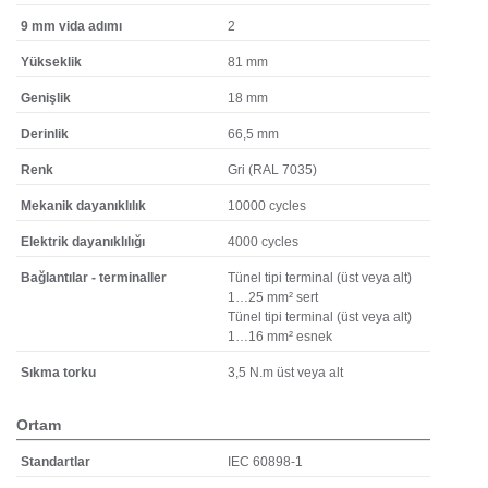
9 mm vida adımı
2
Yükseklik
81 mm
Genişlik
18 mm
Derinlik
66,5 mm
Renk
Gri (RAL 7035)
Mekanik dayanıklılık
10000 cycles
Elektrik dayanıklılığı
4000 cycles
Bağlantılar - terminaller
Tünel tipi terminal (üst veya alt)
1…25 mm² sert
Tünel tipi terminal (üst veya alt)
1…16 mm² esnek
Sıkma torku
3,5 N.m üst veya alt
Ortam
Standartlar
IEC 60898-1