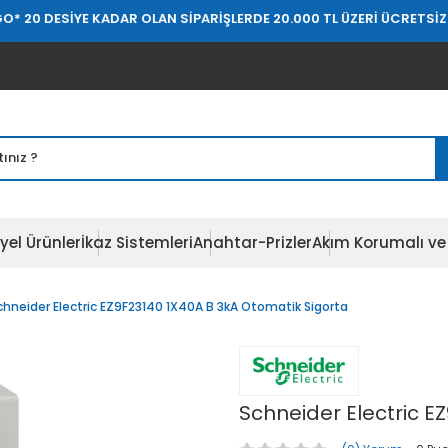
SİYE KADAR OLAN SİPARİŞLERDE 20.000 TL ÜZERİ ÜCRETSİZ KARGO
* 
yel Ürünler
İkaz Sistemleri
Anahtar-Prizler
Akım Korumalı ve 
chneider Electric EZ9F23140 1X40A B 3kA Otomatik Sigorta
Schneider Electric E