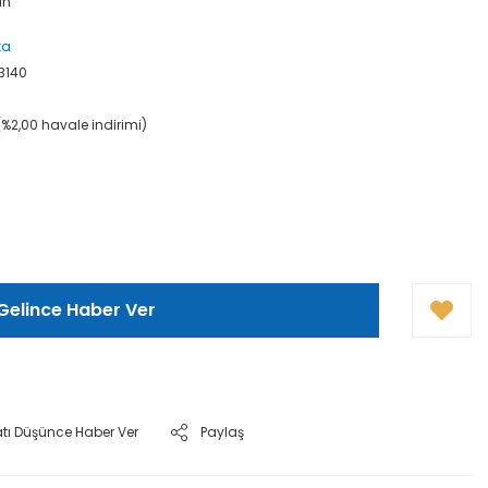
an
ta
3140
(%2,00 havale indirimi)
Gelince Haber Ver
atı Düşünce Haber Ver
Paylaş