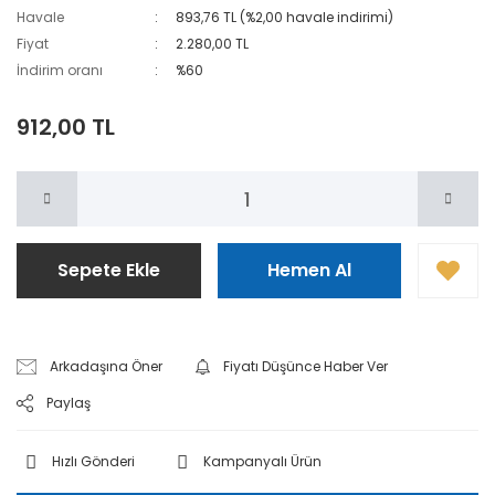
Havale
893,76 TL (%2,00 havale indirimi)
Fiyat
2.280,00 TL
İndirim oranı
%60
912,00 TL
Sepete Ekle
Hemen Al
Arkadaşına Öner
Fiyatı Düşünce Haber Ver
Paylaş
Hızlı Gönderi
Kampanyalı Ürün