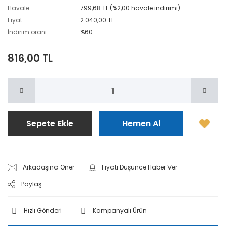
Havale
799,68 TL (%2,00 havale indirimi)
Fiyat
2.040,00 TL
İndirim oranı
%60
816,00 TL
Sepete Ekle
Hemen Al
Arkadaşına Öner
Fiyatı Düşünce Haber Ver
Paylaş
Hızlı Gönderi
Kampanyalı Ürün