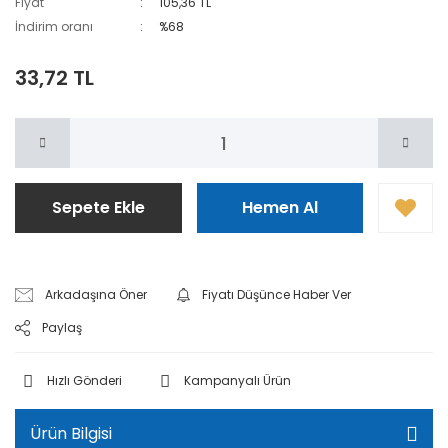
Fiyat
105,36 TL
İndirim oranı
%68
33,72 TL
Sepete Ekle
Hemen Al
Arkadaşına Öner
Fiyatı Düşünce Haber Ver
Paylaş
Hızlı Gönderi
Kampanyalı Ürün
Ürün Bilgisi