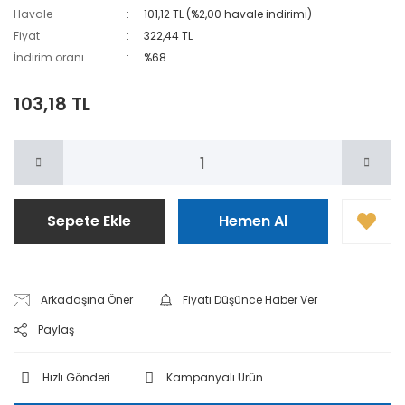
Havale
101,12 TL (%2,00 havale indirimi)
Fiyat
322,44 TL
İndirim oranı
%68
103,18 TL
Sepete Ekle
Hemen Al
Arkadaşına Öner
Fiyatı Düşünce Haber Ver
Paylaş
Hızlı Gönderi
Kampanyalı Ürün