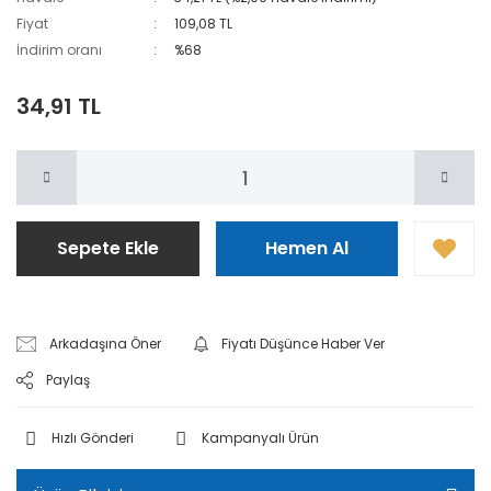
Fiyat
109,08 TL
İndirim oranı
%68
34,91 TL
Sepete Ekle
Hemen Al
Arkadaşına Öner
Fiyatı Düşünce Haber Ver
Paylaş
Hızlı Gönderi
Kampanyalı Ürün