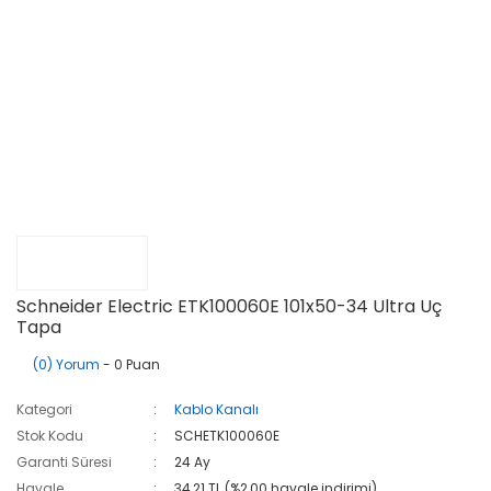
Schneider Electric ETK100060E 101x50-34 Ultra Uç
Tapa
(0) Yorum
- 0 Puan
Kategori
Kablo Kanalı
Stok Kodu
SCHETK100060E
Garanti Süresi
24 Ay
Havale
34,21 TL (%2,00 havale indirimi)