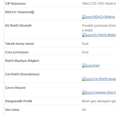
CIP Numarası
59bc1733-7007-4ba6-b
REACh Yönetmeliği
REACh Bildirisi
EU RoHS Direktifi
Proaktif uyumluluk (Ür
a değil)
EU RoHS Bildiri
Toksik heavy metal
Evet
Cıva içermeyen
Evet
RoHS Muafiyet Bilgileri
Evet
Çin RoHS Düzenlemesi
Çin RoHS beya
Çevre Beyanı
Çevresel Ürün Pr
Döngüsellik Profili
Belirli geri dönüşüm işl
Geri alma
No