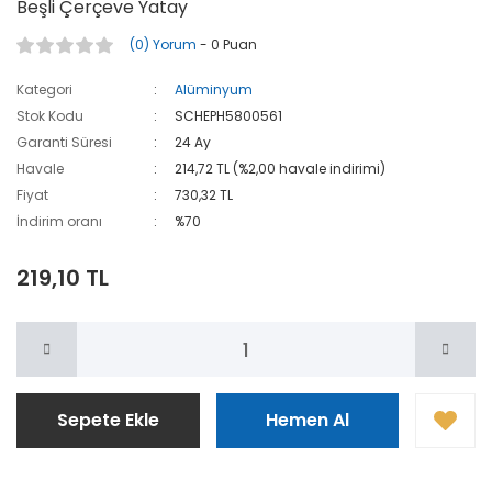
Beşli Çerçeve Yatay
(0) Yorum
- 0 Puan
Kategori
Alüminyum
Stok Kodu
SCHEPH5800561
Garanti Süresi
24 Ay
Havale
214,72 TL (%2,00 havale indirimi)
Fiyat
730,32 TL
İndirim oranı
%70
219,10 TL
Sepete Ekle
Hemen Al