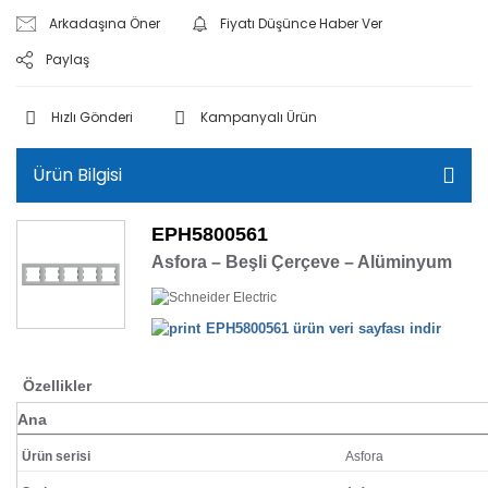
Arkadaşına Öner
Fiyatı Düşünce Haber Ver
Paylaş
Hızlı Gönderi
Kampanyalı Ürün
Ürün Bilgisi
EPH5800561
Asfora – Beşli Çerçeve – Alüminyum
EPH5800561 ürün veri sayfası indir
Özellikler
Ana
Ürün serisi
Asfora