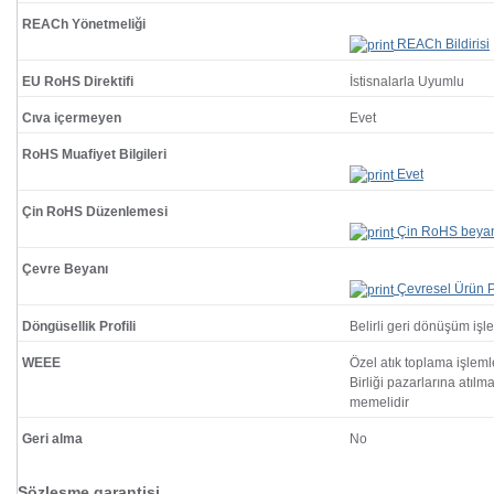
REACh Yönetmeliği
REACh Bildirisi
EU RoHS Direktifi
İstisnalarla Uyumlu
Cıva içermeyen
Evet
RoHS Muafiyet Bilgileri
Evet
Çin RoHS Düzenlemesi
Çin RoHS beya
Çevre Beyanı
Çevresel Ürün Pr
Döngüsellik Profili
Belirli geri dönüşüm işl
WEEE
Özel atık toplama işlem
Birliği pazarlarına atılm
memelidir
Geri alma
No
Sözleşme garantisi