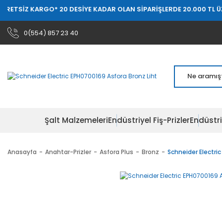
ARGO
* 20 DESİYE KADAR OLAN SİPARİŞLERDE 20.000 TL ÜZERİ ÜCRET
0(554) 857 23 40
Şalt Malzemeleri
Endüstriyel Fiş-Prizler
Endüstri
Anasayfa
Anahtar-Prizler
Asfora Plus
Bronz
Schneider Electri