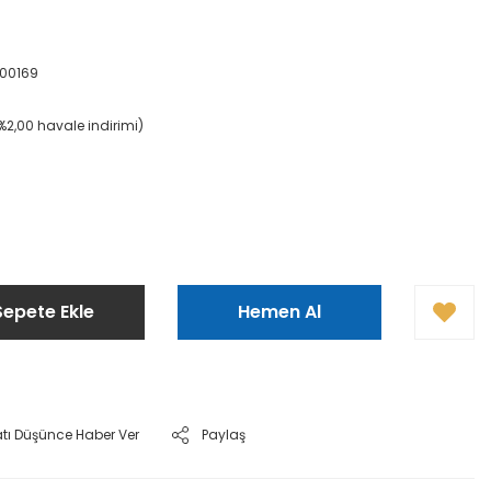
00169
(%2,00 havale indirimi)
Sepete Ekle
Hemen Al
atı Düşünce Haber Ver
Paylaş