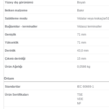
Yüzey dış görünümü
Boyalı
Iletken malzeme
Bakır
Sabitleme modu
Vidalar veya kıskaçla
Bağlantılar - terminaller
Vidasız terminaller
Genişlik
71 mm
Yükseklik
71 mm
Derinlik
43,0 mm
Çıkıntı derinliği
15 mm
Ürün Ağırlığı
0,0586 kg
Ortam
Standartlar
IEC 60669-1
Ürün Sertifikaları
TSE
VDE
NF