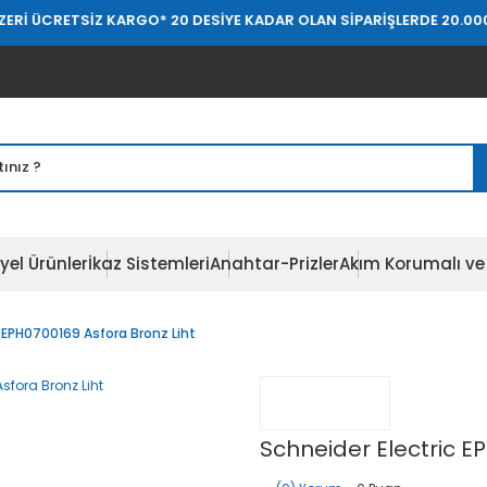
SİZ KARGO
* 20 DESİYE KADAR OLAN SİPARİŞLERDE 20.000 TL ÜZERİ 
yel Ürünler
İkaz Sistemleri
Anahtar-Prizler
Akım Korumalı ve 
c EPH0700169 Asfora Bronz Liht
Schneider Electric E