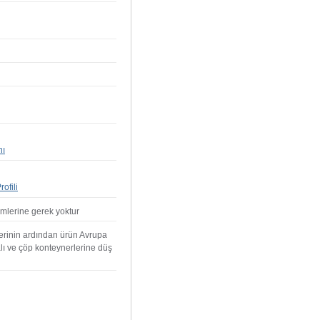
nı
ofili
emlerine gerek yoktur
lerinin ardından ürün Avrupa
alı ve çöp konteynerlerine düş