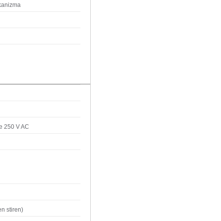
ekanizma
e 250 V AC
en stiren)