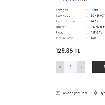
(0) Yorum
- 0 Puan
Kategori
Bronz
Stok Kodu
SCHEPH07
Garanti Süresi
24 Ay
Havale
126,76 TL 
Fiyat
431,16 TL
İndirim oranı
%70
129,35 TL
Arkadaşına Öner
Fiy