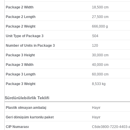
Package 2 Width
18,500 cm
Package 2 Length
27,500 cm
Package 2 Weight
666,000 g
Unit Type of Package 3
S04
Number of Units in Package 3
120
Package 3 Height
30,000 cm
Package 3 Width
40,000 cm
Package 3 Length
60,000 cm
Package 3 Weight
8,533 kg
Sürdürülebilirlik Teklifi
Plastik olmayan ambalaj
Hayır
Geri dönüşüm kartonlu paket
Hayır
CIP Numarası
C6de3800-7220-4403-a