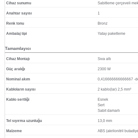
Cihaz sunumu
Sabitleme çerçeveli m
Anahtar sayısı
1
Renk tonu
Bronz
Ambalaj tipi
Yatay paketleme
Tamamlayıcı
Cihaz Montajı
Sıva altı
Güç aralığı
2300 W
Nominal akım
0,416666666666667 -d
Kabloların sayısı
2 kablo(lar) 2,5 mm²
Kablo sertliği
Esnek
Sert
Sabit damarlı
Tel sıyırma uzunluğu
13,0 mm
Malzeme
ABS (akrilonitril butadiy