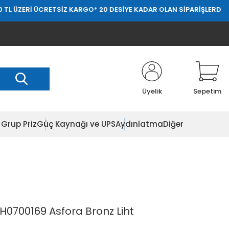
ÜCRETSİZ KARGO
* 20 DESİYE KADAR OLAN SİPARİŞLERDE 20.000 TL Ü
Üyelik
Sepetim
Grup Priz
Güç Kaynağı ve UPS
Aydınlatma
Diğer
PH0700169 Asfora Bronz Liht