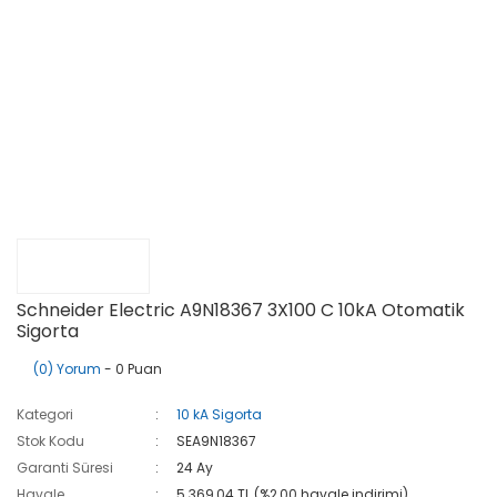
Schneider Electric A9N18367 3X100 C 10kA Otomatik
Sigorta
(0) Yorum
- 0 Puan
Kategori
10 kA Sigorta
Stok Kodu
SEA9N18367
Garanti Süresi
24 Ay
Havale
5.369,04 TL (%2,00 havale indirimi)