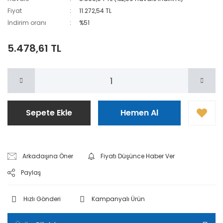
Fiyat
11.272,54 TL
İndirim oranı
%51
5.478,61 TL
Sepete Ekle
Hemen Al
Arkadaşına Öner
Fiyatı Düşünce Haber Ver
Paylaş
Hızlı Gönderi
Kampanyalı Ürün