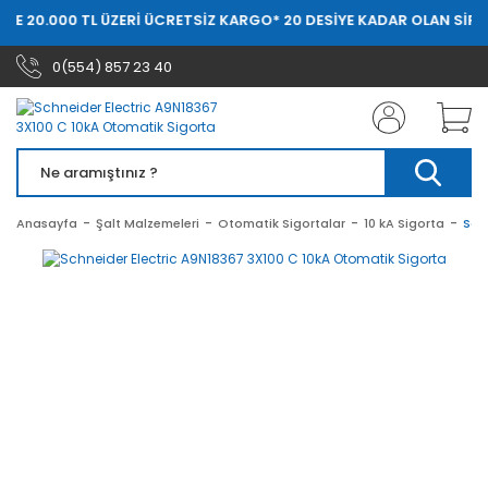
DE 20.000 TL ÜZERİ ÜCRETSİZ KARGO
* 20 DESİYE KADAR OLAN SİPAR
0(554) 857 23 40
Anasayfa
Şalt Malzemeleri
Otomatik Sigortalar
10 kA Sigorta
Sch