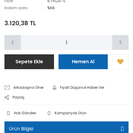
Fiyat
9.751,20 TL
İndirim oranı
%68
3.120,38 TL
Sepete Ekle
Hemen Al
Arkadaşına Öner
Fiyatı Düşünce Haber Ver
Paylaş
Hızlı Gönderi
Kampanyalı Ürün
Ürün Bilgisi