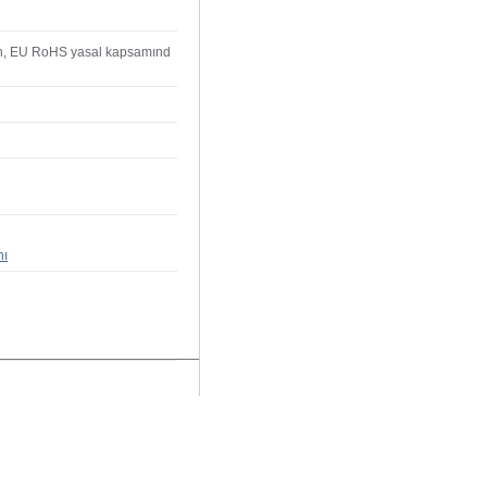
ün, EU RoHS yasal kapsamınd
nı
da yetersiz gördüğünüz noktaları öneri formunu kullanarak tarafımıza il