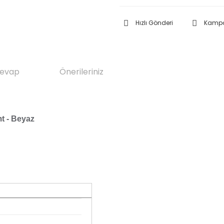
Hızlı Gönderi
Kampa
Cevap
Önerileriniz
t - Beyaz