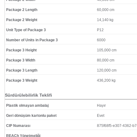
Package 2 Length
60,000 cm
Package 2 Weight
14,140 kg
Unit Type of Package 3
P12
Number of Units in Package 3
6000
Package 3 Height
105,000 cm
Package 3 Width
80,000 cm
Package 3 Length
120,000 cm
Package 3 Weight
436,200 kg
Sürdürülebilirlik Teklifi
Plastik olmayan ambalaj
Hayır
Geri dönüşüm kartonlu paket
Evet
CIP Numarası
875f68f5-e307-4362-b
REACh Yönetmeliği