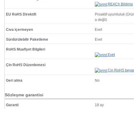
REACh Bildirisi
EU RoHS Direktifi
Proaktif uyumluluk (Ür
a değil)
Cıva içermeyen
Evet
Sürdürülebilir Paketleme
Evet
RoHS Muafiyet Bilgileri
Evet
Çin RoHS Düzenlemesi
Çin RoHS beya
Geri alma
No
Sözleşme garantisi
Garanti
18 ay
Bu ürünün fiyat bilgisi, resim, ürün açıklamalarında ve diğer konular