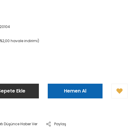
20104
(%2,00 havale indirimi)
Sepete Ekle
Hemen Al
atı Düşünce Haber Ver
Paylaş