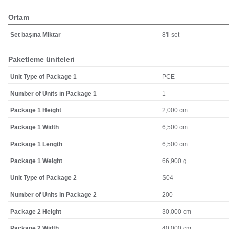
Ortam
Set başına Miktar
8'li set
Paketleme üniteleri
Unit Type of Package 1
PCE
Number of Units in Package 1
1
Package 1 Height
2,000 cm
Package 1 Width
6,500 cm
Package 1 Length
6,500 cm
Package 1 Weight
66,900 g
Unit Type of Package 2
S04
Number of Units in Package 2
200
Package 2 Height
30,000 cm
Package 2 Width
40,000 cm