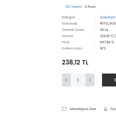
(0) Yorum
- 0 Puan
Kategori
İzole Bant
Stok Kodu
PKTSCH24
Garanti Süresi
24 Ay
Havale
233,36 TL 
Fiyat
847,68 TL
İndirim oranı
%72
238,12 TL
Arkadaşına Öner
Fiy