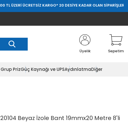
İ ÜCRETSİZ KARGO
* 20 DESİYE KADAR OLAN SİPARİŞLERDE 20.000 TL
Üyelik
Sepetim
Grup Priz
Güç Kaynağı ve UPS
Aydınlatma
Diğer
420104 Beyaz İzole Bant 19mmx20 Metre 8'li