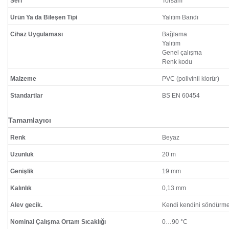
Seri
Torsam
Ürün Ya da Bileşen Tipi
Yalıtım Bandı
Cihaz Uygulaması
Bağlama
Yalıtım
Genel çalışma
Renk kodu
Malzeme
PVC (polivinil klorür)
Standartlar
BS EN 60454
Tamamlayıcı
Renk
Beyaz
Uzunluk
20 m
Genişlik
19 mm
Kalınlık
0,13 mm
Alev gecik.
Kendi kendini söndürm
Nominal Çalışma Ortam Sıcaklığı
0…90 °C