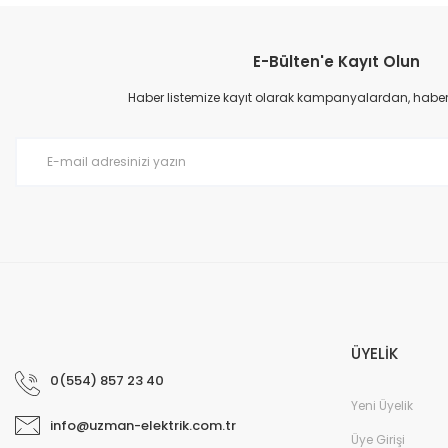
Görüş ve önerileriniz için teşekkür ederiz.
E-Bülten'e Kayıt Olun
Ürün resmi kalitesiz, bozuk veya görüntülenemiyor.
Ürün açıklamasında eksik bilgiler bulunuyor.
Haber listemize kayıt olarak kampanyalardan, haberda
Ürün bilgilerinde hatalar bulunuyor.
Ürün fiyatı diğer sitelerden daha pahalı.
Bu ürüne benzer farklı alternatifler olmalı.
ÜYELİK
0(554) 857 23 40
Yeni Üyelik
info@uzman-elektrik.com.tr
Üye Girişi