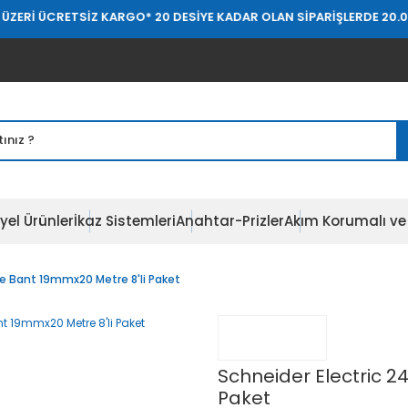
ETSİZ KARGO
* 20 DESİYE KADAR OLAN SİPARİŞLERDE 20.000 TL ÜZER
yel Ürünler
İkaz Sistemleri
Anahtar-Prizler
Akım Korumalı ve 
le Bant 19mmx20 Metre 8'li Paket
Schneider Electric 2
Paket