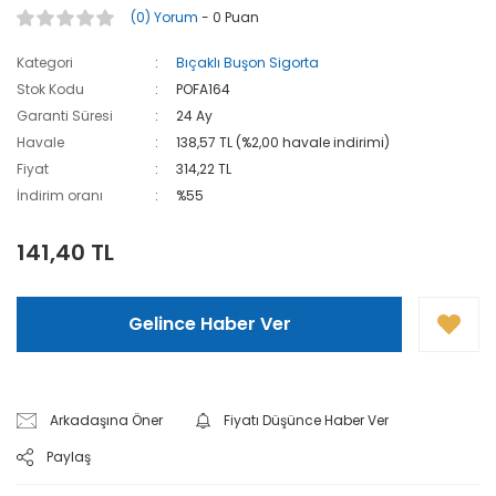
(0) Yorum
- 0 Puan
Kategori
Bıçaklı Buşon Sigorta
Stok Kodu
POFA164
Garanti Süresi
24 Ay
Havale
138,57 TL (%2,00 havale indirimi)
Fiyat
314,22 TL
İndirim oranı
%55
141,40 TL
Gelince Haber Ver
Arkadaşına Öner
Fiyatı Düşünce Haber Ver
Paylaş