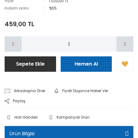
Fiyat
1.020,00 TL
İndirim oranı
%55
459,00 TL
Sepete Ekle
Hemen Al
Arkadaşına Öner
Fiyatı Düşünce Haber Ver
Paylaş
Hızlı Gönderi
Kampanyalı Ürün
Ürün Bilgisi