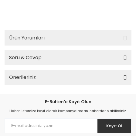
ı, otomasyon güvenlik lambası, makine uyarı lambası, endüstriyel tepe lambas
ı, güçlü uyarı çakarı, Xenon LED ikaz lambası, araç üstü güvenlik lambası, iş m
akinesi uyarı lambası, acil durum alarm lambası, endüstriyel güvenlik lambas
ı, yüksek voltaj çakar lamba
Ürün Yorumları
Soru & Cevap
Önerileriniz
E-Bülten'e Kayıt Olun
Haber listemize kayıt olarak kampanyalardan, haberdar olabilirsiniz.
Kayıt Ol