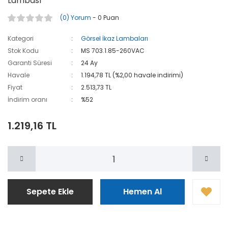
Lambası
(0) Yorum
- 0 Puan
Kategori
Görsel İkaz Lambaları
Stok Kodu
MS 703.1.85-260VAC
Garanti Süresi
24 Ay
Havale
1.194,78 TL (%2,00 havale indirimi)
Fiyat
2.513,73 TL
İndirim oranı
%52
1.219,16 TL
Sepete Ekle
Hemen Al