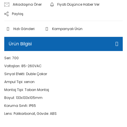
Arkadaşına Öner
Fiyatı Düşünce Haber Ver
Paylaş
Hızlı Gönderi
Kampanyalı Ürün
Ürün Bilgisi
Seri: 700
Voltajları: 85-260VAC
Sinyal Efekti: Duble Çakar
Ampul Tipi: xenon
Montaj Tipi: Taban Montaj
Boyut: 133x133x105mm
Koruma Sınıfı: IP65
Lens: Polikarbonat, Gövde: ABS