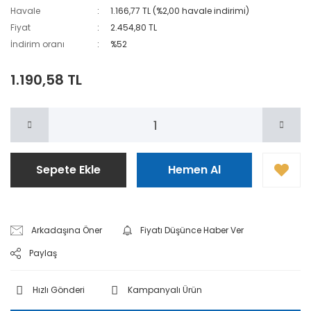
Havale
1.166,77 TL (%2,00 havale indirimi)
Fiyat
2.454,80 TL
İndirim oranı
%52
1.190,58 TL
Sepete Ekle
Hemen Al
Arkadaşına Öner
Fiyatı Düşünce Haber Ver
Paylaş
Hızlı Gönderi
Kampanyalı Ürün