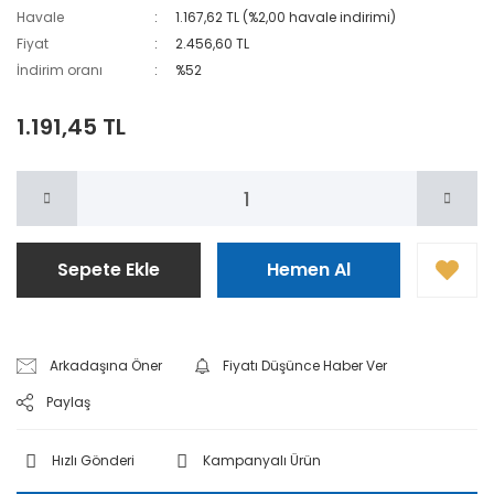
Havale
1.167,62 TL (%2,00 havale indirimi)
Fiyat
2.456,60 TL
İndirim oranı
%52
1.191,45 TL
Sepete Ekle
Hemen Al
Arkadaşına Öner
Fiyatı Düşünce Haber Ver
Paylaş
Hızlı Gönderi
Kampanyalı Ürün