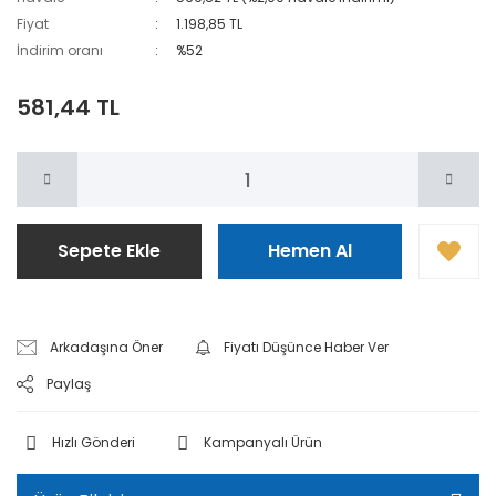
Fiyat
1.198,85 TL
İndirim oranı
%52
581,44 TL
Sepete Ekle
Hemen Al
Arkadaşına Öner
Fiyatı Düşünce Haber Ver
Paylaş
Hızlı Gönderi
Kampanyalı Ürün