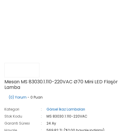
Mesan MS 83030.1.110-220VAC Ø70 Mini LED Flaşör
Lamba
(0) Yorum
- 0 Puan
Kategori
Görsel İkaz Lambaları
Stok Kodu
MS 83030.1.110-220VAC
Garanti Süresi
24 Ay
Havale
569,82 TL (%2,00 havale indirimi)